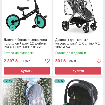
Дитячий беговел велосипед
Дощовик для коляски
на сталевій рамі 12 дюймів
універсальний El Camino ME-
PROFI KIDS MBB 1012-1
1061-EVA
Чорний
Готово до відправки
Готово до відправки
2 397
591
₴
₴
2 876 ₴
797 ₴
Купити
Купити
–26%
–17%