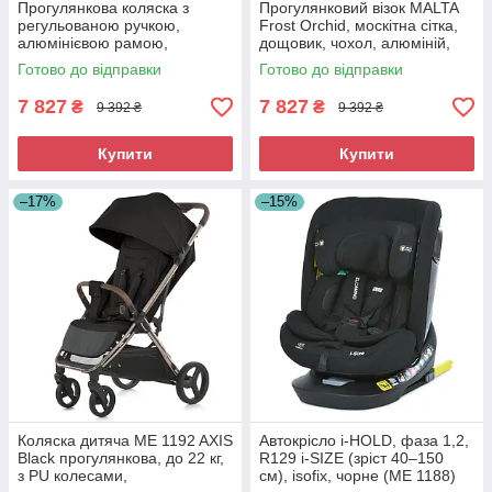
Прогулянкова коляска з
Прогулянковий візок MALTA
регульованою ручкою,
Frost Orchid, москітна сітка,
алюмінієвою рамою,
дощовик, чохол, алюміній,
москитною сіткою та
рожевий (ME 1182)
Готово до відправки
Готово до відправки
дощовиком, чорний колір
(ME 1182 MALTA Black
7 827
7 827
₴
₴
9 392 ₴
9 392 ₴
Купити
Купити
–17%
–15%
Коляска дитяча ME 1192 AXIS
Автокрісло i-HOLD, фаза 1,2,
Black прогулянкова, до 22 кг,
R129 i-SIZE (зріст 40–150
з PU колесами,
см), isofix, чорне (ME 1188)