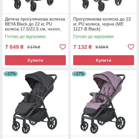
Дитяча прогулянкова коляска
Прогулянкова коляска до 22
BEYA Black до 22 кг, PU
кг, PU колеса, чорна (ME
колеса 17,5/22,5 см, чохол,
1127-B Black)
чорний (ME 1127-G)
Готово до відправки
Готово до відправки
7 649
7 132
₴
₴
9 178 ₴
8 558 ₴
Купити
Купити
–17%
–17%