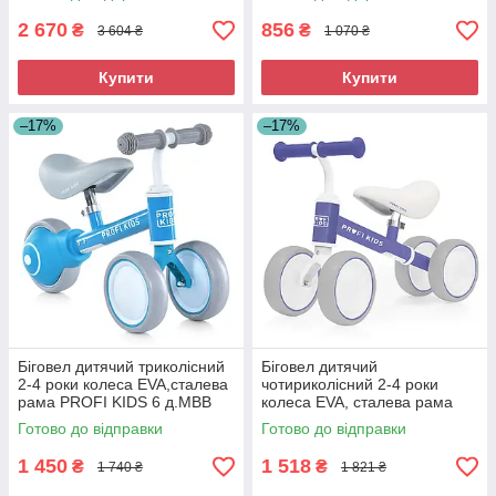
2 670
856
₴
₴
3 604 ₴
1 070 ₴
Купити
Купити
–17%
–17%
Біговел дитячий триколісний
Біговел дитячий
2-4 роки колеса EVA,сталева
чотириколісний 2-4 роки
рама PROFI KIDS 6 д.MBB
колеса EVA, сталева рама
1016-2
PROFI KIDS 6 д. MBB 1017-5
Готово до відправки
Готово до відправки
1 450
1 518
₴
₴
1 740 ₴
1 821 ₴