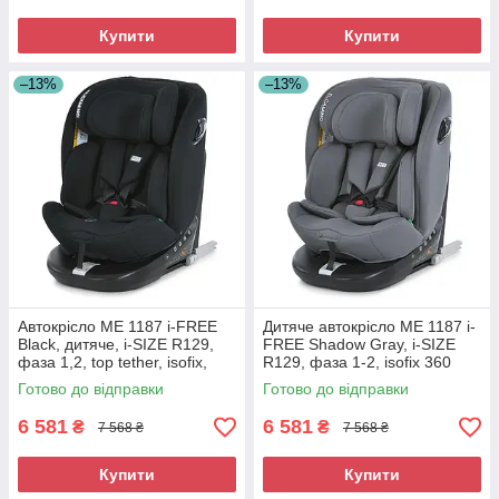
Купити
Купити
–13%
–13%
Автокрісло ME 1187 i-FREE
Дитяче автокрісло ME 1187 i-
Black, дитяче, i-SIZE R129,
FREE Shadow Gray, i-SIZE
фаза 1,2, top tether, isofix,
R129, фаза 1-2, isofix 360
360° (ME 1187 Black)
(ME 1187)
Готово до відправки
Готово до відправки
6 581
6 581
₴
₴
7 568 ₴
7 568 ₴
Купити
Купити