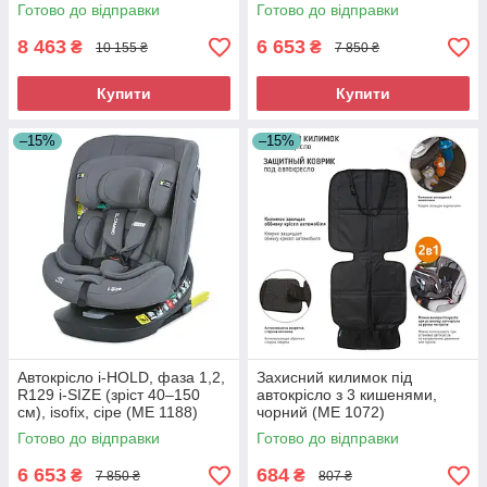
регульованою ручкою і
Готово до відправки
Готово до відправки
чохлом чорного кольору
(1192)
8 463
6 653
₴
₴
10 155 ₴
7 850 ₴
Купити
Купити
–15%
–15%
Автокрісло i-HOLD, фаза 1,2,
Захисний килимок під
R129 i-SIZE (зріст 40–150
автокрісло з 3 кишенями,
см), isofix, сіре (ME 1188)
чорний (ME 1072)
Готово до відправки
Готово до відправки
6 653
684
₴
₴
7 850 ₴
807 ₴