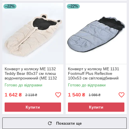
–22%
–22%
Конверт у коляску ME 1132
Конверт у коляску ME 1131
Teddy Bear 80x37 см плюш
Footmuff Plus Reflective
водонепроникний (ME 1132
100x53 см світловідбивний
Footmuff Ted)
(ME 1131 Footmuff Plu)
Готово до відправки
Готово до відправки
1 642
1 540
₴
₴
2 118 ₴
1 986 ₴
Купити
Купити
Показати ще