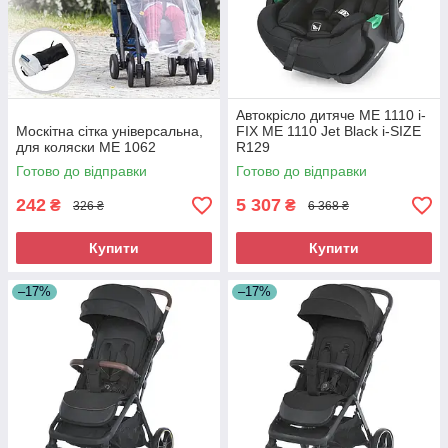
Автокрісло дитяче ME 1110 i-
Москітна сітка універсальна,
FIX ME 1110 Jet Black i-SIZE
для коляски ME 1062
R129
Готово до відправки
Готово до відправки
242
5 307
₴
₴
326 ₴
6 368 ₴
Купити
Купити
–17%
–17%