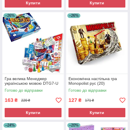
Купити
Купити
–26%
–26%
Гра велика Менеджер
Економічна настільна гра
українською мовою DTG7-U
Monopolist рус (20)
Готово до відправки
Готово до відправки
163
127
₴
₴
220 ₴
171 ₴
Купити
Купити
–24%
–20%