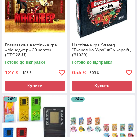
Розвиваюча настільна гра
Настільна гра Strateg
«Менеджер» 20 карток
"Економіка України" у коробці
(DTG28-U)
(31029)
Готово до відправки
Готово до відправки
127
655
₴
₴
158 ₴
805 ₴
Купити
Купити
–24%
–24%