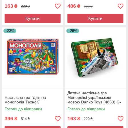
163
486
₴
₴
220 ₴
656 ₴
Купити
Купити
–23%
–26%
Дитяча настільна гра
Настільна гра `Дитяча
Monopolist українською
монополія ТехноК`
мовою Danko Toys (4860) G-
MonP-01-01U
Готово до відправки
Готово до відправки
396
163
₴
₴
514 ₴
220 ₴