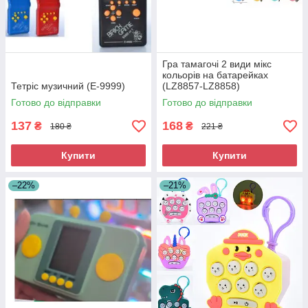
Гра тамагочі 2 види мікс
кольорів на батарейках
Тетріс музичний (E-9999)
(LZ8857-LZ8858)
Готово до відправки
Готово до відправки
137
168
₴
₴
180 ₴
221 ₴
Купити
Купити
–22%
–21%