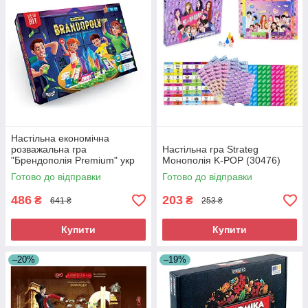
Настільна економічна
розважальна гра
Настільна гра Strateg
"Брендополія Premium" укр
Монополія K-POР (30476)
Готово до відправки
Готово до відправки
486
203
₴
₴
641 ₴
253 ₴
Купити
Купити
–20%
–19%