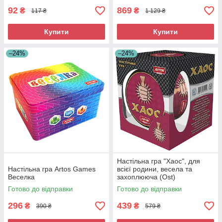
92
869
₴
₴
117 ₴
1 129 ₴
Купити
Купити
–24%
–24%
Настільна гра "Хаос", для
Настільна гра Artos Games
всієї родини, весела та
Веселка
захоплююча (Ost)
Готово до відправки
Готово до відправки
296
439
₴
₴
390 ₴
579 ₴