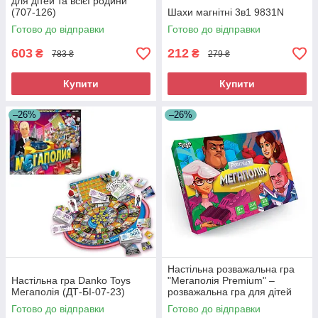
для дітей та всієї родини
(707-126)
Шахи магнітні 3в1 9831N
Готово до відправки
Готово до відправки
603
212
₴
₴
783 ₴
279 ₴
Купити
Купити
–26%
–26%
Настільна розважальна гра
Настільна гра Danko Toys
"Мегаполія Premium" –
Мегаполія (ДТ-БІ-07-23)
розважальна гра для дітей
(ДТ-БИ-07-86)
Готово до відправки
Готово до відправки