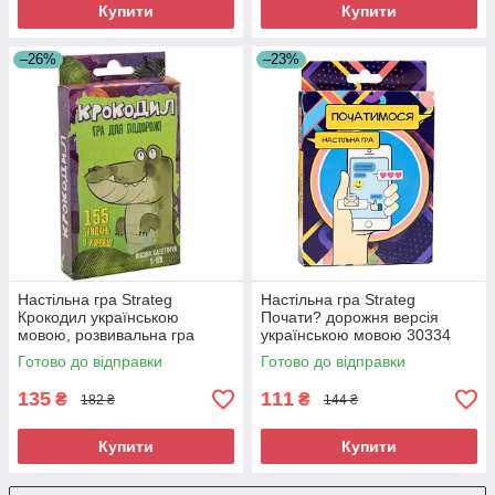
Купити
Купити
–26%
–23%
Настільна гра Strateg
Настільна гра Strateg
Крокодил українською
Почати? дорожня версія
мовою, розвивальна гра
українською мовою 30334
(30557)
Готово до відправки
Готово до відправки
135
111
₴
₴
182 ₴
144 ₴
Купити
Купити