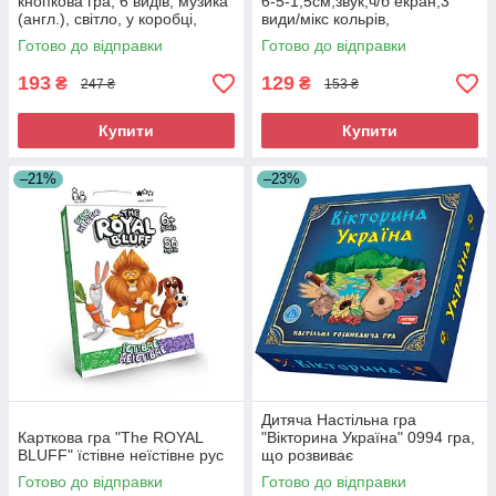
кнопкова гра, 6 видів, музика
6-5-1,5см,звук,ч/б екран,3
(англ.), світло, у коробці,
види/мікс кольрів,
12x13,5 см (F6-7-9-B-9-L-9-Y-
бат(табл),кор. 5,5-8,5-2см
Готово до відправки
Готово до відправки
9-K)
193
129
₴
₴
247 ₴
153 ₴
Купити
Купити
–21%
–23%
Дитяча Настільна гра
Карткова гра "The ROYAL
"Вікторина Україна" 0994 гра,
BLUFF" їстівне неїстівне рус
що розвиває
Готово до відправки
Готово до відправки