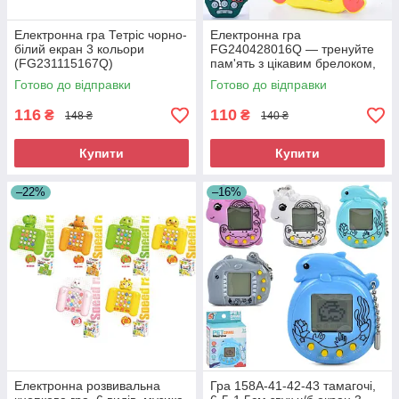
Електронна гра Тетріс чорно-
Електронна гра
білий екран 3 кольори
FG240428016Q — тренуйте
(FG231115167Q)
пам'ять з цікавим брелоком,
мікс видів, музика та батареї
Готово до відправки
Готово до відправки
(упаковка 12 шт., кул.)
116
110
₴
₴
148 ₴
140 ₴
Купити
Купити
–22%
–16%
Електронна розвивальна
Гра 158A-41-42-43 тамагочі,