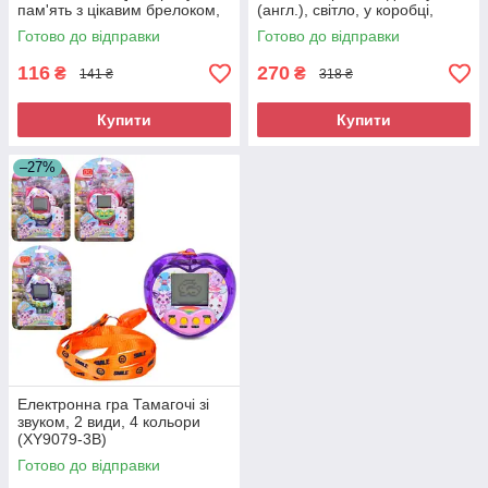
пам'ять з цікавим брелоком,
(англ.), світло, у коробці,
мікс видів, музика та батареї
12x13,5 см (F6-7-9-B-9-L-9-Y-
Готово до відправки
Готово до відправки
(упаковка 12 шт., кул.)
9-K)
116
270
₴
₴
141 ₴
318 ₴
Купити
Купити
–27%
Електронна гра Тамагочі зі
звуком, 2 види, 4 кольори
(XY9079-3B)
Готово до відправки