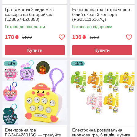
Гра тамагочі 2 види мікс
Електронна гра Тетріс чорно-
кольорів на батарейках
білий екран 3 кольори
(LZ8857-LZ8858)
(FG231115167Q)
Готово до відправки
Готово до відправки
178
136
₴
₴
213 ₴
165 ₴
Купити
Купити
–18%
–15%
Електронна гра
Електронна розвивальна
FG240428016Q — тренуйте
кнопкова гра, 6 видів, музика