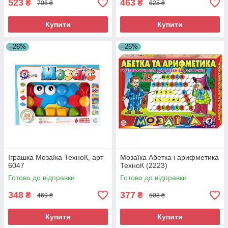
523
463
₴
₴
706 ₴
625 ₴
Купити
Купити
–26%
–26%
Іграшка Мозаїка ТехноК, арт
Мозаїка Абетка і арифметика
6047
ТехноК (2223)
Готово до відправки
Готово до відправки
348
377
₴
₴
469 ₴
508 ₴
Купити
Купити