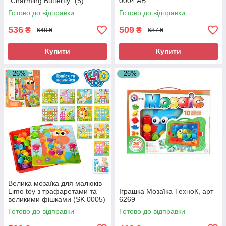
"Charming Butterfly" (5)
0004 AB
Готово до відправки
Готово до відправки
536
509
₴
₴
648 ₴
687 ₴
Купити
Купити
–26%
–26%
Велика мозаїка для малюків
Limo toy з трафаретами та
Іграшка Мозаїка ТехноК, арт
великими фішками (SK 0005)
6269
Готово до відправки
Готово до відправки