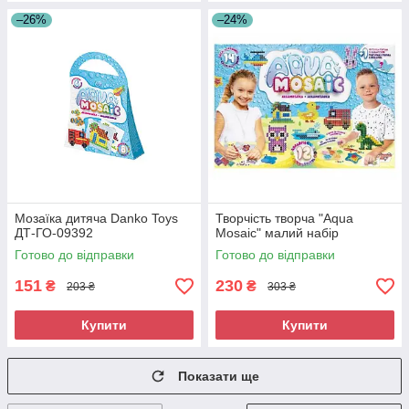
–26%
–24%
Мозаїка дитяча Danko Toys
Творчість творча "Aqua
ДТ-ГО-09392
Mosaic" малий набір
Готово до відправки
Готово до відправки
151
230
₴
₴
203 ₴
303 ₴
Купити
Купити
Показати ще