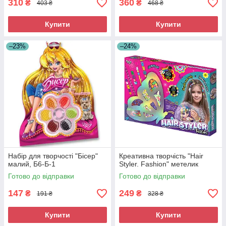
310
360
₴
₴
403 ₴
468 ₴
Купити
Купити
–23%
–24%
Набір для творчості "Бісер"
Креативна творчість "Hair
малий, Б6-Б-1
Styler. Fashion" метелик
Готово до відправки
Готово до відправки
147
249
₴
₴
191 ₴
328 ₴
Купити
Купити