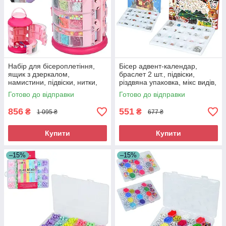
Набір для бісероплетіння,
Бісер адвент-календар,
ящик з дзеркалом,
браслет 2 шт., підвіски,
намистини, підвіски, нитки,
різдвяна упаковка, мікс видів,
пінцет, застібки, 3 яруси
кор., 20-17-2 см (DLS-1177-
Готово до відправки
Готово до відправки
(KSY935)
78)
856
551
₴
₴
1 095 ₴
677 ₴
Купити
Купити
–15%
–15%