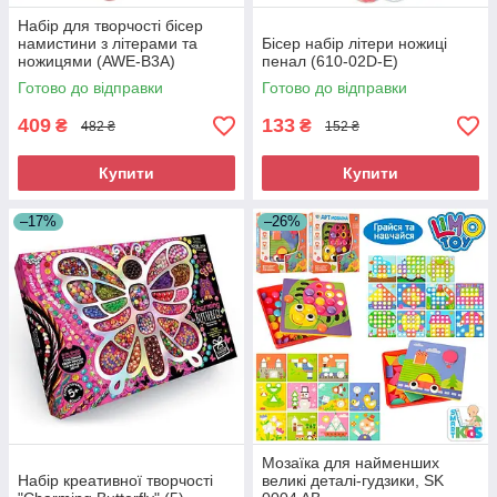
Набір для творчості бісер
намистини з літерами та
Бісер набір літери ножиці
ножицями (AWE-B3A)
пенал (610-02D-E)
Готово до відправки
Готово до відправки
409
133
₴
₴
482 ₴
152 ₴
Купити
Купити
–17%
–26%
Мозаїка для найменших
Набір креативної творчості
великі деталі-гудзики, SK