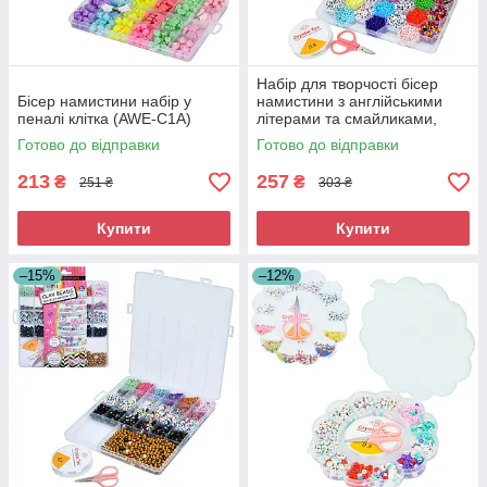
Набір для творчості бісер
Бісер намистини набір у
намистини з англійськими
пеналі клітка (AWE-C1A)
літерами та смайликами,
ножиці (242-43)
Готово до відправки
Готово до відправки
213
257
₴
₴
251 ₴
303 ₴
Купити
Купити
–15%
–12%