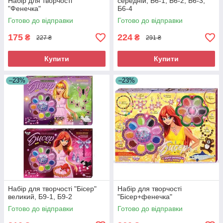
Набір для творчості
середній, Б6-1, Б6-2, Б6-3,
"Фенечка"
Б6-4
Готово до відправки
Готово до відправки
175
224
₴
₴
227 ₴
291 ₴
Купити
Купити
–23%
–23%
Набір для творчості "Бісер"
Набір для творчості
великий, Б9-1, Б9-2
"Бісер+фенечка"
Готово до відправки
Готово до відправки