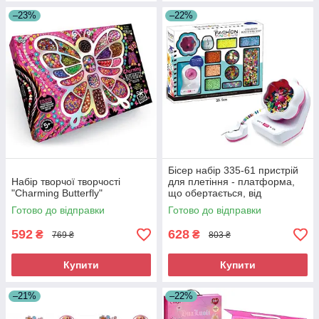
–23%
–22%
Бісер набір 335-61 пристрій
Набір творчої творчості
для плетіння - платформа,
"Charming Butterfly"
що обертається, від
мережі/USB, раковини,
Готово до відправки
Готово до відправки
намистини, паєтки
592
628
₴
₴
769 ₴
803 ₴
Купити
Купити
–21%
–22%