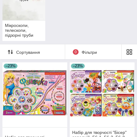
Мікроскопи,
телескопи,
підзорні труби
Сортування
0
Фільтри
–23%
–23%
Набір для творчості "Бісер"