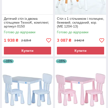
Дитячий стіл із двома
Стіл з 1 стільчиком і полицею,
стільцями ТехноK, комплект,
бежевий, складаний, кор.
артикул 0150
(ME 1204-13)
Готово до відправки
Готово до відправки
1 938
3 087
₴
₴
2 325 ₴
3 642 ₴
Купити
Купити
–15%
–15%