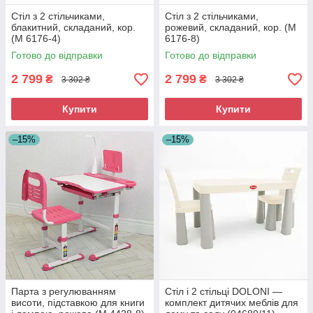
Стіл з 2 стільчиками,
Стіл з 2 стільчиками,
блакитний, складаний, кор.
рожевий, складаний, кор. (M
(M 6176-4)
6176-8)
Готово до відправки
Готово до відправки
2 799
2 799
₴
₴
3 302 ₴
3 302 ₴
Купити
Купити
–15%
–15%
Парта з регулюванням
Стіл і 2 стільці DOLONI —
висоти, підставкою для книги
комплект дитячих меблів для