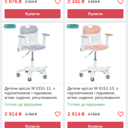
1 876
2 341
₴
₴
2 213 ₴
3 019 ₴
Купити
Купити
–22%
–22%
Дитяче крісло M 6151-11, з
Дитяче крісло M 6151-13, з
підлокітником і підніжкою,
підлокітником і підніжкою,
м’яке сидіння, регулювання
м’яке сидіння, регулювання
висоти, сіре (M 6151-11)
висоти, персикове (M 6151-
Готово до відправки
Готово до відправки
13)
2 914
2 914
₴
₴
3 759 ₴
3 759 ₴
Купити
Купити