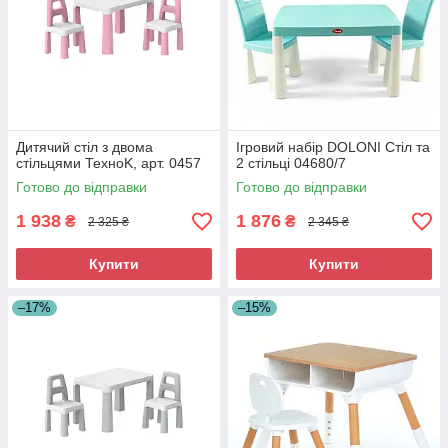
Дитячий стіл з двома
Ігровий набір DOLONI Стіл та
стільцями ТехноK, арт. 0457
2 стільці 04680/7
Готово до відправки
Готово до відправки
1 938
1 876
₴
₴
2 325 ₴
2 345 ₴
Купити
Купити
–17%
–15%