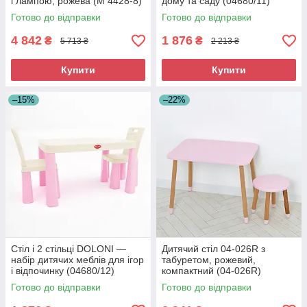
і лампою, рожева (M 4428-8)
дому та саду (04680/11)
Готово до відправки
Готово до відправки
4 842
1 876
₴
₴
5 713 ₴
2 213 ₴
Купити
Купити
–15%
–22%
Стіл і 2 стільці DOLONI —
Дитячий стіл 04-026R з
набір дитячих меблів для ігор
табуретом, рожевий,
і відпочинку (04680/12)
компактний (04-026R)
Готово до відправки
Готово до відправки