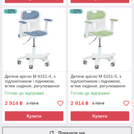
–22%
–22%
Дитяче крісло M 6151-4, з
Дитяче крісло M 6151-5, з
підлокітником і підніжкою,
підлокітником і підніжкою,
м’яке сидіння, регулювання
м’яке сидіння, регулювання
висоти, синє (M 6151-4)
висоти, зелене (M 6151-5)
Готово до відправки
Готово до відправки
2 914
2 914
₴
₴
3 759 ₴
3 759 ₴
Купити
Купити
Показати ще