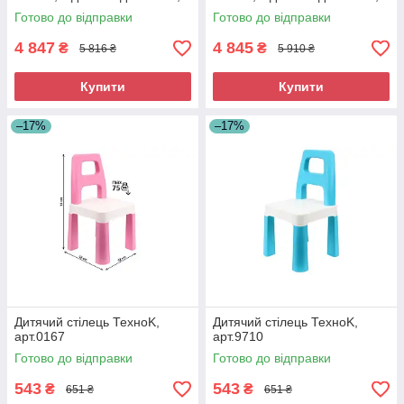
лампа, світло-блакитний
лампа, світло-рожевий
Готово до відправки
Готово до відправки
4 847
4 845
₴
₴
5 816 ₴
5 910 ₴
Купити
Купити
–17%
–17%
Дитячий стілець ТехноK,
Дитячий стілець ТехноK,
арт.0167
арт.9710
Готово до відправки
Готово до відправки
543
543
₴
₴
651 ₴
651 ₴