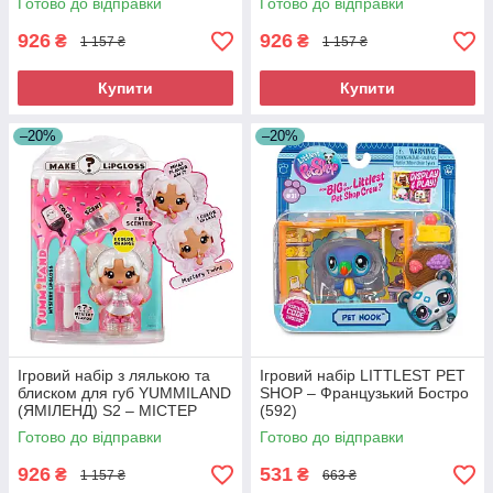
Готово до відправки
Готово до відправки
926
926
₴
₴
1 157 ₴
1 157 ₴
Купити
Купити
–20%
–20%
Ігровий набір з лялькою та
Ігровий набір LITTLEST PET
блиском для губ YUMMILAND
SHOP – Французький Бостро
(ЯМІЛЕНД) S2 – МІСТЕР
(592)
ЧЕЙЗ (526414)
Готово до відправки
Готово до відправки
926
531
₴
₴
1 157 ₴
663 ₴