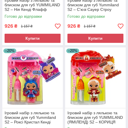
Ігровий набір з лялькою та
Ігровий набір з лялькою та
блиском для губ YUMMILAND
блиском для губ Yummiland
S2 – Нія Кенді Флафф
S2 – С'юзі Сауер Строу
525462
525479
Готово до відправки
Готово до відправки
926
926
₴
₴
1 157 ₴
1 157 ₴
Купити
Купити
–20%
–20%
Ігровий набір з лялькою та
Ігровий набір з лялькою та
блиском для губ Yummiland
блиском для губ YUMMILAND
S2 – Роксі Кристал Кенді
(ЯМІЛЕНД) S2 – КОРИЦЯ
525486
АМБЕР (525615)