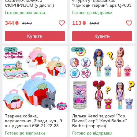
СОБАЧКА МАМА З
Фігурки у горошинках
СЮРПРИЗОМ (у диспл.)
"Пригоди тварин", арт. QP003
Готово до відправки
Готово до відправки
344
113
₴
₴
454 ₴
149 ₴
Купити
Купити
–22%
–22%
Тварина собака,
Лялька Челсі та друзі "Pop
перенесення, 3 види, кул., 9
Reveal" серії "Круті Бабл-ті"
шт. у дисплеї 666-21-22-23
Barbie (сюрприз)
Готово до відправки
Готово до відправки