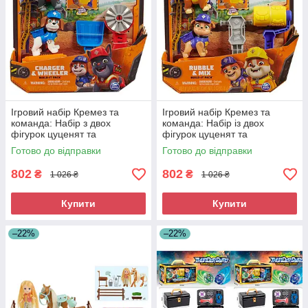
Ігровий набір Кремез та
Ігровий набір Кремез та
команда: Набір з двох
команда: Набір із двох
фігурок цуценят та
фігурок цуценят та
кінетичного піску (Ухиляння
кінетичного піску (Кремез та
Готово до відправки
Готово до відправки
та Заряд)
Мікс)
802
802
₴
₴
1 026 ₴
1 026 ₴
Купити
Купити
–22%
–22%