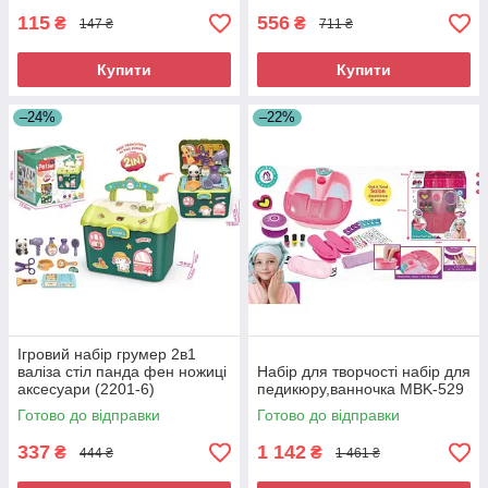
115
556
₴
₴
147 ₴
711 ₴
Купити
Купити
–24%
–22%
Ігровий набір грумер 2в1
валіза стіл панда фен ножиці
Набір для творчості набір для
аксесуари (2201-6)
педикюру,ванночка MBK-529
Готово до відправки
Готово до відправки
337
1 142
₴
₴
444 ₴
1 461 ₴