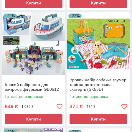
Купити
Купити
–22%
–22%
Ігровий набір собачка грумер
Ігровий набір яхта для
тарілка лоток корзина
вечірок з фігурками GB0512
скатерть (SK55D)
Готово до відправки
Готово до відправки
849
371
₴
₴
1 086 ₴
474 ₴
Купити
Купити
–22%
–22%