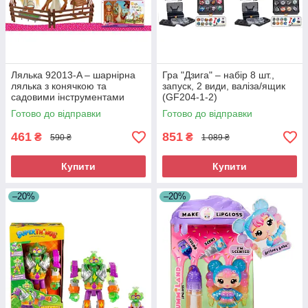
Лялька 92013-A – шарнірна
Гра "Дзига" – набір 8 шт.,
лялька з конячкою та
запуск, 2 види, валіза/ящик
садовими інструментами
(GF204-1-2)
(92013-A)
Готово до відправки
Готово до відправки
461
851
₴
₴
590 ₴
1 089 ₴
Купити
Купити
–20%
–20%