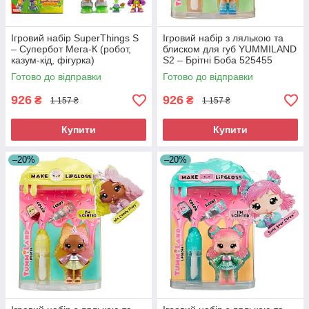
Ігровий набір SuperThings S
Ігровий набір з лялькою та
– Супербот Мега-К (робот,
блиском для губ YUMMILAND
казум-кід, фігурка)
S2 – Брітні Боба 525455
PSTSP116IN20
Готово до відправки
Готово до відправки
926
926
₴
₴
1 157 ₴
1 157 ₴
Купити
Купити
–20%
–20%