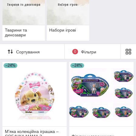
Тварини та
Набори ігрові
динозаври
Сортування
0
Фільтри
–24%
–24%
М'яка колекційна іграшка –