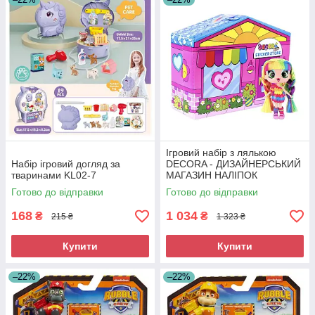
Ігровий набір з лялькою
Набір ігровий догляд за
DECORA - ДИЗАЙНЕРСЬКИЙ
тваринами KL02-7
МАГАЗИН НАЛІПОК
Готово до відправки
Готово до відправки
168
1 034
₴
₴
215 ₴
1 323 ₴
Купити
Купити
–22%
–22%