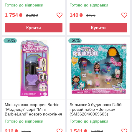
Готово до відправки
Готово до відправки
1 754
140
₴
₴
2 192 ₴
175 ₴
Купити
Купити
–20%
–20%
Міні-куколка-сюрприз Barbie
Ляльковий будиночок Габбі:
"Модниця" серії "Mini
ігровий набір «Вечірка»
BarbieLand" нового покоління
(SM36204/6069603)
(JCP97)
Готово до відправки
Готово до відправки
212
1 541
₴
₴
265 ₴
1 926 ₴