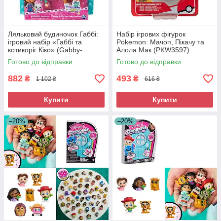
Ляльковий будиночок Габбі:
Набір ігрових фігурок
ігровий набір «Габбі та
Pokemon: Мачоп, Пікачу та
котикоріг Кіко» (Gabby-
Алола Мак (PKW3597)
House) SM36205/6067672
Готово до відправки
Готово до відправки
882
493
₴
₴
1 102 ₴
616 ₴
Купити
Купити
–20%
–20%