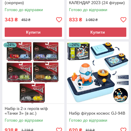
(сюрприз)
КАЛЕНДАР 2023 (24 фігурки)
Готово до відправки
Готово до відправки
343
833
₴
₴
452 ₴
1 082 ₴
Купити
Купити
–24%
–24%
Набір із 2-х героїв м/ф
«Тачки 3» (в ас.)
Набір фігурок космос GJ-94B
Готово до відправки
Готово до відправки
938
620
₴
₴
1 238 ₴
818 ₴