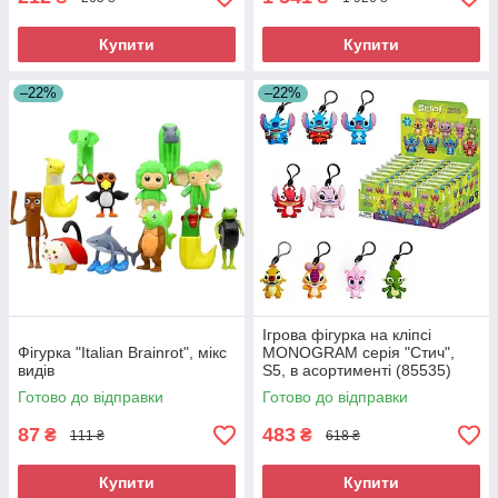
Купити
Купити
–22%
–22%
Ігрова фігурка на кліпсі
Фігурка "Italian Brainrot", мікс
MONOGRAM серія "Стич",
видів
S5, в асортименті (85535)
Готово до відправки
Готово до відправки
87
483
₴
₴
111 ₴
618 ₴
Купити
Купити