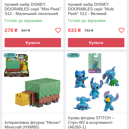
Ігровий набір DISNEY
Ігровий набір DISNEY
DOORABLES серії "Mini Peek"
DOORABLES серії "Multi
S12 - Маленький піксельний
Peek" S12 - Великий
будинок (44854)
піксельний будинок (44856)
Готово до відправки
Готово до відправки
278
633
₴
₴
347 ₴
791 ₴
Купити
Купити
–20%
–20%
Ігрова фігурка STITCH –
Інтерактивна фігурка "Нюхач"
Стріч W2 в асортименті
Minecraft (HXM85)
(46260-1)