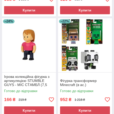
Купити
Купити
–24%
–22%
Ігрова колекційна фігурка з
артикуляцією STUMBLE
Фігурка-трансформер
GUYS - МІС СТАМБЛ (7,5
Minecraft (в ас.)
cm)
Готово до відправки
Готово до відправки
166
952
₴
₴
219 ₴
1 218 ₴
Купити
Купити