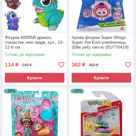
Фігурка K0005B дракон,
Ігрова фігурка Super Wings
глазастик, мікс видів, кул., 10-
Super Pet Еллі улюбленець
12-6 см.
(Ellie pet), світло (EU770419)
Готово до відправки
Готово до відправки
114
362
₴
₴
145 ₴
452 ₴
Купити
Купити
–20%
–20%