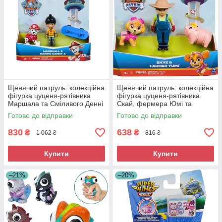
Щенячий патруль: колекційна
Щенячий патруль: колекційна
фігурка цуценя-рятівника
фігурка цуценя-рятівника
Маршала та Сміливого Денні
Скай, фермера Юмі та
на скейті
свинки
Готово до відправки
Готово до відправки
830
638
₴
₴
1 062 ₴
816 ₴
Купити
Купити
–21%
–20%