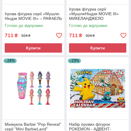
Ігрова фігурка серії
Ігрова фігурка серії «Мушля-
«МушляНіндзя MOVIE III»
Ніндзя MOVIE III» – РАФАЕЛЬ
МИКЕЛАНДЖЕЛО
Готово до відправки
Готово до відправки
711
711
₴
₴
924 ₴
924 ₴
Купити
Купити
–24%
–23%
Мінікукла Barbie "Pop Reveal"
Набір ігрових фігурок
серії "Mini BarbieLand"
POKEMON - АДВЕНТ-