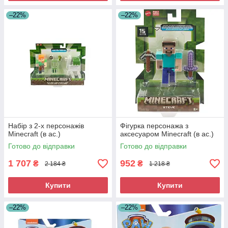
–22%
–22%
Набір з 2-х персонажів
Фігурка персонажа з
Minecraft (в ас.)
аксесуаром Minecraft (в ас.)
Готово до відправки
Готово до відправки
1 707
952
₴
₴
2 184 ₴
1 218 ₴
Купити
Купити
–22%
–22%