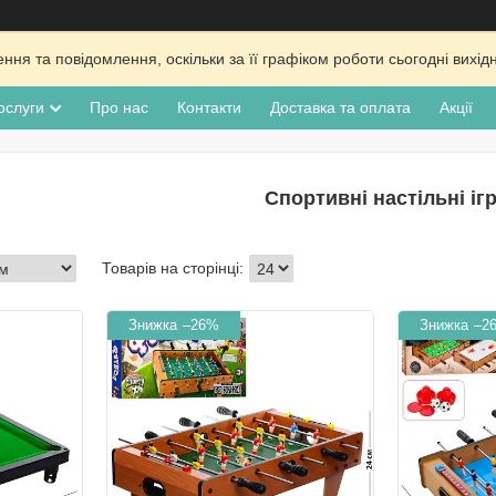
ня та повідомлення, оскільки за її графіком роботи сьогодні вих
ослуги
Про нас
Контакти
Доставка та оплата
Акції
Спортивні настільні іг
–26%
–2