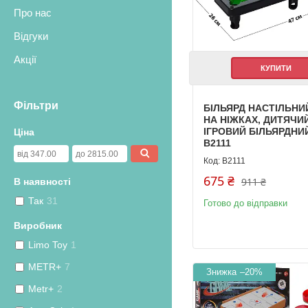
Про нас
Відгуки
Акції
КУПИТИ
Фільтри
БІЛЬЯРД НАСТІЛЬНИ
НА НІЖКАХ, ДИТЯЧИ
ІГРОВИЙ БІЛЬЯРДНИЙ
Ціна
B2111
B2111
675 ₴
911 ₴
В наявності
Так
31
Готово до відправки
Виробник
Limo Toy
1
METR+
7
–20%
Metr+
2