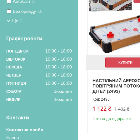
АвтоСвіт
1
Без бренду
16
Ще 2
Графік роботи
10:00
18:00
ПОНЕДІЛОК
10:00
18:00
ВІВТОРОК
КУПИТИ
10:00
18:00
СЕРЕДА
10:00
18:00
ЧЕТВЕР
НАСТІЛЬНИЙ АЕРОХО
10:00
18:00
ПʼЯТНИЦЯ
ПОВІТРЯНИМ ПОТОК
Вихідний
ДІТЕЙ (2493)
СУБОТА
Вихідний
2493
НЕДІЛЯ
1 122 ₴
1 402 ₴
Контакти
Готово до відправки
Елена