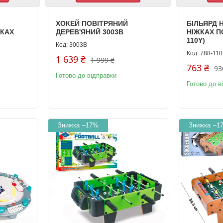
ХОКЕЙ ПОВІТРЯНИЙ
БІЛЬЯРД 
ЖКАХ
ДЕРЕВ'ЯНИЙ 3003B
НІЖКАХ ПО
110Y)
3003B
788-11
1 639 ₴
1 999 ₴
763 ₴
93
Готово до відправки
Готово до в
–17%
–1