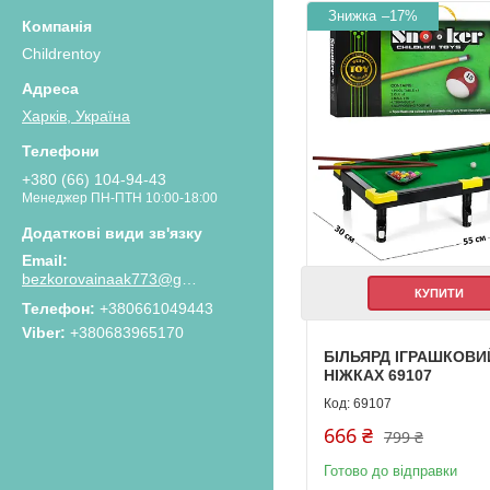
–17%
Childrentoy
Харків, Україна
+380 (66) 104-94-43
Менеджер ПН-ПТН 10:00-18:00
bezkorovainaak773@gmail.com
КУПИТИ
Телефон
+380661049443
Viber
+380683965170
БІЛЬЯРД ІГРАШКОВИ
НІЖКАХ 69107
69107
666 ₴
799 ₴
Готово до відправки