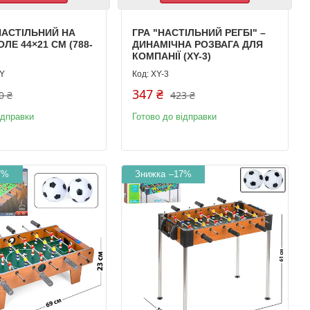
НАСТІЛЬНИЙ НА
ГРА "НАСТІЛЬНИЙ РЕГБІ" –
ЛЕ 44×21 СМ (788-
ДИНАМІЧНА РОЗВАГА ДЛЯ
КОМПАНІЇ (XY-3)
0Y
XY-3
347 ₴
0 ₴
423 ₴
ідправки
Готово до відправки
7%
–17%