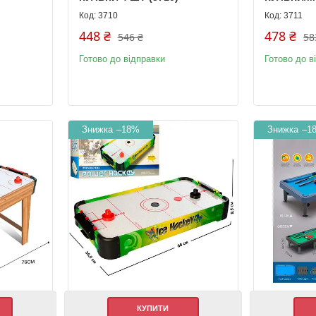
3710
3711
448 ₴
478 ₴
546 ₴
58
Готово до відправки
Готово до в
–18%
–1
КУПИТИ