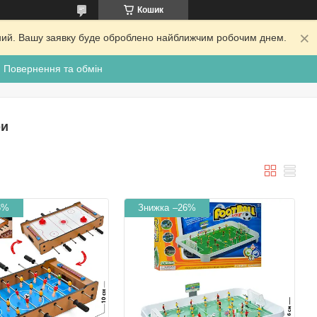
Кошик
ідний. Вашу заявку буде оброблено найближчим робочим днем.
Повернення та обмін
ри
6%
–26%