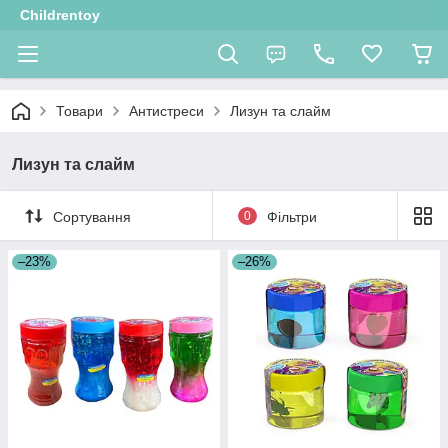
Childrentoy
Товари
Антистреси
Лизун та слайм
Лизун та слайм
Сортування
0
Фільтри
–23%
–26%