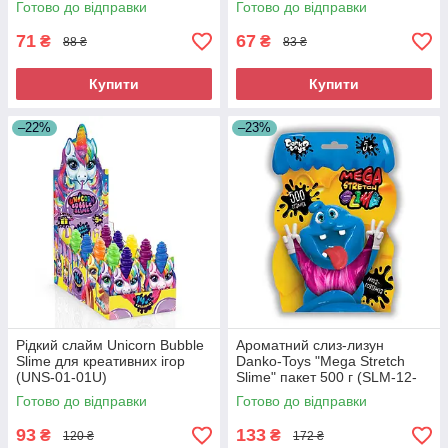
Готово до відправки
Готово до відправки
71
67
₴
₴
88 ₴
83 ₴
Купити
Купити
–22%
–23%
Рідкий слайм Unicorn Bubble
Ароматний слиз-лизун
Slime для креативних ігор
Danko-Toys "Mega Stretch
(UNS-01-01U)
Slime" пакет 500 г (SLM-12-
01U)
Готово до відправки
Готово до відправки
93
133
₴
₴
120 ₴
172 ₴