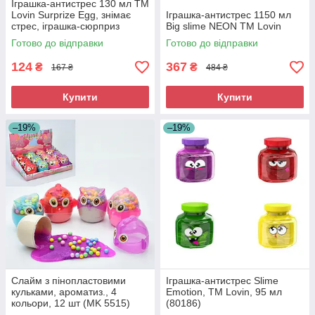
Іграшка-антистрес 130 мл TM
Lovin Surprize Egg, знімає
Іграшка-антистрес 1150 мл
стрес, іграшка-сюрприз
Big slime NEON ТМ Lovin
Готово до відправки
Готово до відправки
124
367
₴
₴
167 ₴
484 ₴
Купити
Купити
–19%
–19%
Слайм з пінопластовими
Іграшка-антистрес Slime
кульками, ароматиз., 4
Emotion, ТМ Lovin, 95 мл
кольори, 12 шт (MK 5515)
(80186)