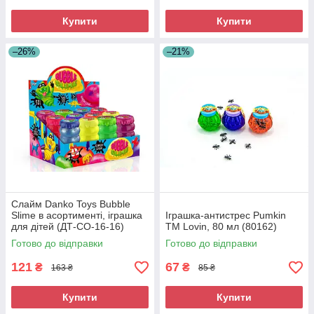
Купити
Купити
–26%
–21%
Слайм Danko Toys Bubble
Slime в асортименті, іграшка
Іграшка-антистрес Pumkin
для дітей (ДТ-СО-16-16)
ТМ Lovin, 80 мл (80162)
Готово до відправки
Готово до відправки
121
67
₴
₴
163 ₴
85 ₴
Купити
Купити