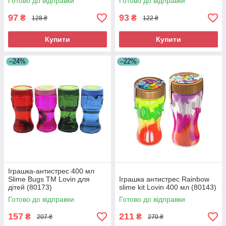
Готово до відправки
Готово до відправки
97
93
₴
₴
128 ₴
122 ₴
Купити
Купити
–24%
–22%
Іграшка-антистрес 400 мл
Slime Bugs ТМ Lovin для
Іграшка антистрес Rainbow
дітей (80173)
slime kit Lovin 400 мл (80143)
Готово до відправки
Готово до відправки
157
211
₴
₴
207 ₴
270 ₴