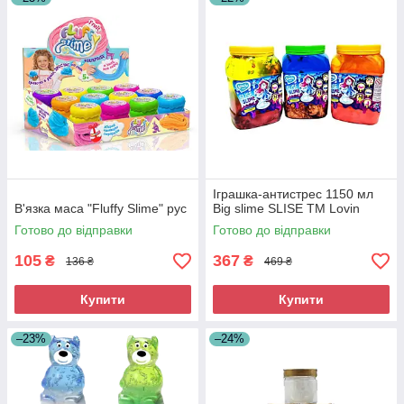
Іграшка-антистрес 1150 мл
В'язка маса "Fluffy Slime" рус
Big slime SLISE ТМ Lovin
Готово до відправки
Готово до відправки
105
367
₴
₴
136 ₴
469 ₴
Купити
Купити
–23%
–24%