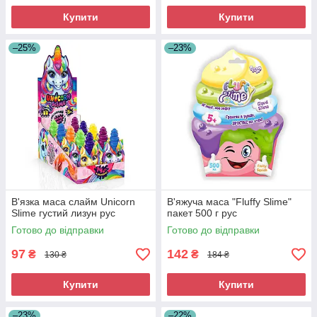
Купити
Купити
–25%
–23%
В'язка маса слайм Unicorn
В'яжуча маса "Fluffy Slime"
Slime густий лизун рус
пакет 500 г рус
Готово до відправки
Готово до відправки
97
142
₴
₴
130 ₴
184 ₴
Купити
Купити
–23%
–22%