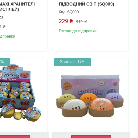
MAXI ХРАНИТЕЛІ
ПІДВОДНИЙ СВІТ (SQ009)
ДИСПЛЕЙ)
SQ009
23
229 ₴
311 ₴
1 ₴
Готово до відправки
ідправки
7%
–17%