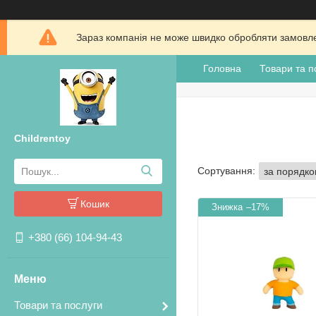
Зараз компанія не може швидко обробляти замовлен
Головна
Товари та п
Childrentoy
Кошик
–17%
+380 (66) 104-94-43
Товари та послуги