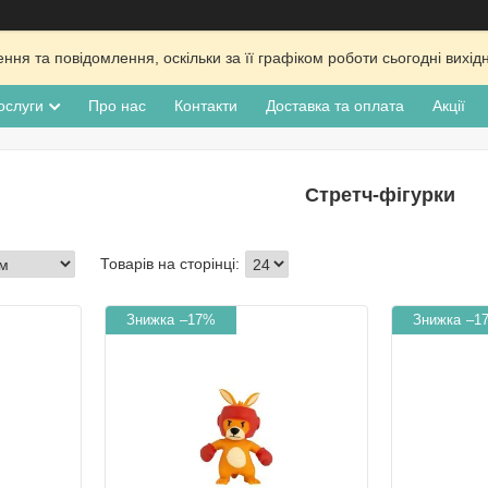
ня та повідомлення, оскільки за її графіком роботи сьогодні вих
ослуги
Про нас
Контакти
Доставка та оплата
Акції
Стретч-фігурки
–17%
–1