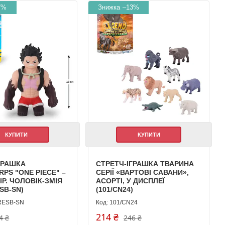
7%
–13%
КУПИТИ
КУПИТИ
ГРАШКА
СТРЕТЧ-ІГРАШКА ТВАРИНА
RPS "ONE PIECE" –
СЕРІЇ «ВАРТОВІ САВАНИ»,
ІР. ЧОЛОВІК-ЗМІЯ
АСОРТІ, У ДИСПЛЕЇ
SB-SN)
(101/CN24)
RESB-SN
101/CN24
214 ₴
4 ₴
246 ₴