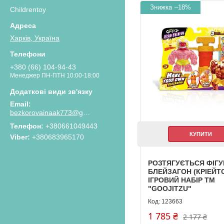
–18%
Childrentoy
Харків, Україна
+380 (66) 104-94-43
Менеджер ПН-ПТН 10:00-18:00
bezkorovainaak773@gmail.com
Телефон
+380661049443
КУПИТИ
Viber
+380683965170
РОЗТЯГУЄТЬСЯ ФІГУ
БЛЕЙЗАГОН (КРІЕЙТО
ІГРОВИЙ НАБІР ТМ
"GOOJITZU"
123663
1 785 ₴
2 177 ₴