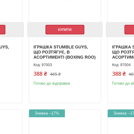
КУПИТИ
UYS,
ІГРАШКА STUMBLE GUYS,
ІГРАШКА 
ЩО РОЗТЯГУЄ, В
ЩО РОЗТЯ
АСОРТИМЕНТІ (BOXING ROO)
АСОРТИМЕ
97003
97004
388 ₴
388 ₴
465 ₴
46
Готово до відправки
Готово до в
–17%
–1