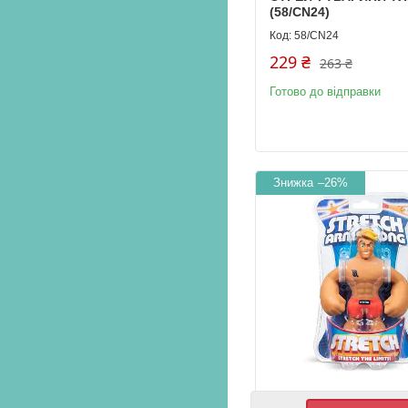
(58/CN24)
58/CN24
229 ₴
263 ₴
Готово до відправки
–26%