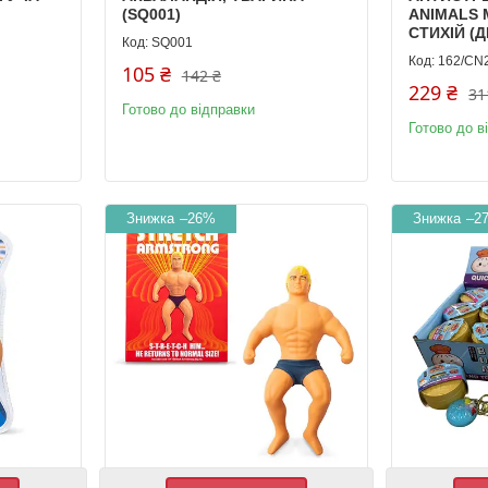
(SQ001)
ANIMALS 
СТИХІЙ (
SQ001
162/CN
105 ₴
142 ₴
229 ₴
31
Готово до відправки
Готово до в
–26%
–2