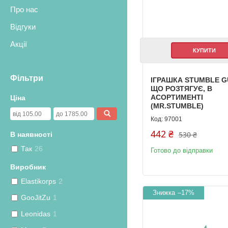
Про нас
Відгуки
Акції
КУПИТИ
Фільтри
ІГРАШКА STUMBLE G
ЩО РОЗТЯГУЄ, В
АСОРТИМЕНТІ
Ціна
(MR.STUMBLE)
97001
442 ₴
530 ₴
В наявності
Так
26
Готово до відправки
Виробник
Elastikorps
2
–17%
GooJitZu
1
Leonidas
1