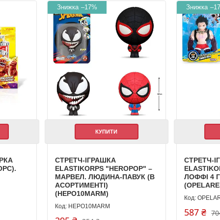
–17%
–1
КУПИТИ
РКА
СТРЕТЧ-ІГРАШКА
СТРЕТЧ-І
РС).
ELASTIKORPS "HEROPOP" –
ELASTIKO
МАРВЕЛ. ЛЮДИНА-ПАВУК (В
ЛОФФІ 4 Г
АСОРТИМЕНТІ)
(OPELARE
(HEPO10MARM)
OPELA
HEPO10MARM
587 ₴
70