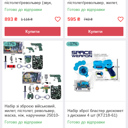
пістолет/револьвер (звук,
пістолет/револьвер, жилет,
світло, на бат-ці табл.) 36330-
рація, 2 види 36210-20
Готово до відправки
Готово до відправки
40
893
595
₴
₴
1 116 ₴
743 ₴
Купити
Купити
–17%
–17%
Набір зі зброєю військовий,
жилет, пістолет, револьвер,
Набір зброї бластер дискомет
маска, ніж, наручники JS010-
з дисками 4 шт (KT218-61)
12A
Готово до відправки
Готово до відправки