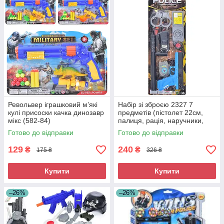
Револьвер іграшковий м’які
Набір зі зброєю 2327 7
кулі присоски качка динозавр
предметів (пістолет 22см,
мікс (582-84)
палиця, рація, наручники,
значок), на листі, 58-21-3см
Готово до відправки
Готово до відправки
129
240
₴
₴
175 ₴
326 ₴
Купити
Купити
–26%
–26%