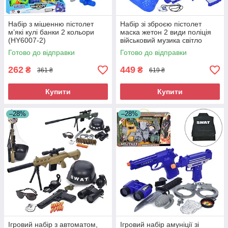
Набір з мішенню пістолет
Набір зі зброєю пістолет
м’які кулі банки 2 кольори
маска жетон 2 види поліція
(HY6007-2)
військовий музика світло
батарейки (12P-4-12M-1)
Готово до відправки
Готово до відправки
262
449
₴
₴
361 ₴
619 ₴
Купити
Купити
–28%
–28%
Ігровий набір з автоматом,
Ігровий набір амуніції зі