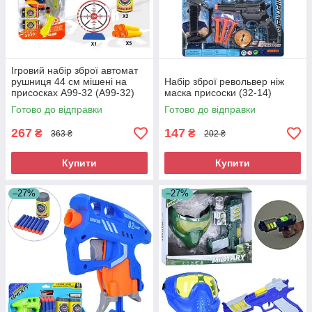
Ігровий набір зброї автомат
рушниця 44 см мішені на
Набір зброї револьвер ніж
присосках A99-32 (A99-32)
маска присоски (32-14)
Готово до відправки
Готово до відправки
267
147
₴
₴
363 ₴
202 ₴
Купити
Купити
–27%
–27%