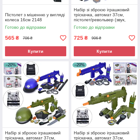
Набір зі зброєю іграшковий
Пістолет з мішенню у вигляді
тріскачка, автомат 37см,
колеса 16см 2148
пістолет/револьвер (звук,
світло, на бат-ці табл), 36310-
Готово до відправки
Готово до відправки
20
565
725
₴
₴
706 ₴
906 ₴
Купити
Купити
–20%
–20%
Набір зі зброєю іграшковий
Набір зі зброєю іграшковий
тріскачка, автомат 37см,
тріскачка, автомат 37см,