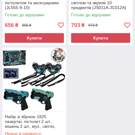
пістолетом та аксесуарами
світлом та звуком 10
(JL555-9-10)
предметів (JS011A-JC012A)
Готово до відправки
Готово до відправки
656
703
₴
₴
905 ₴
970 ₴
Купити
Купити
Набір зі зброєю 1825
лазертаг, пістолет 2 шт.,
мішень 2 шт., муз., світло,
бат., кор., 44,5-29,5-7см
Немає в наявності