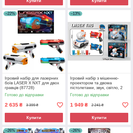
Купити
Купити
–22%
–13%
Ігровий набір для лазерних
Ігровий набір з мішенню-
боїв LASER X NXT для двох
проектором та двома
гравців (87728)
пістолетами, звук, світло, 2
кольори, батарейки (2150D)
Готово до відправки
Готово до відправки
2 635
1 949
₴
₴
3 399 ₴
2 241 ₴
Купити
Купити
–26%
–26%