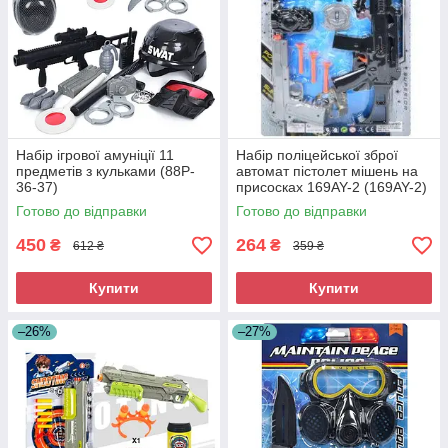
Набір ігрової амуніції 11
Набір поліцейської зброї
предметів з кульками (88P-
автомат пістолет мішень на
36-37)
присосках 169AY-2 (169AY-2)
Готово до відправки
Готово до відправки
450
264
₴
₴
612 ₴
359 ₴
Купити
Купити
–26%
–27%