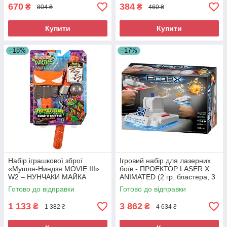
670
384
₴
₴
804 ₴
460 ₴
Купити
Купити
–18%
–17%
Набір іграшкової зброї
Ігровий набір для лазерних
«Мушля-Ниндзя MOVIE III»
боїв - ПРОЕКТОР LASER X
W2 – НУНЧАКИ МАЙКА
ANIMATED (2 гр. бластера, 3
Подвійний удар
слайди-цілі)
Готово до відправки
Готово до відправки
1 133
3 862
₴
₴
1 382 ₴
4 634 ₴