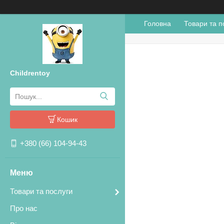
Головна
Товари та п
Childrentoy
Кошик
+380 (66) 104-94-43
Товари та послуги
Про нас