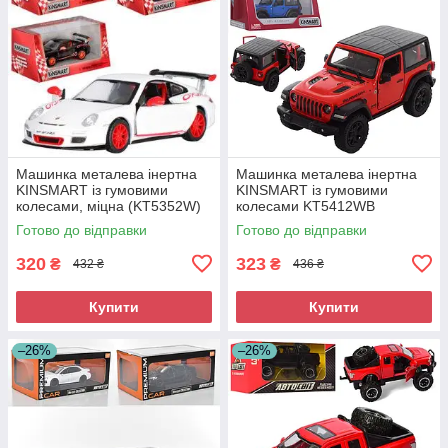
Машинка металева інертна
Машинка металева інертна
KINSMART із гумовими
KINSMART із гумовими
колесами, міцна (KT5352W)
колесами KT5412WB
Готово до відправки
Готово до відправки
320
323
₴
₴
432 ₴
436 ₴
Купити
Купити
–26%
–26%