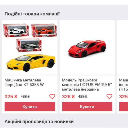
Подібні товари компанії
Машинка металева
Модель іграшкової
Маш
інерційна KT 5355 W
машинки LOTUS EMIRA 5''
інер
металева інерційна
(KT
KT5441W
325
326
325
₴
₴
438 ₴
423 ₴
Купити
Купити
Акційні пропозиції та новинки