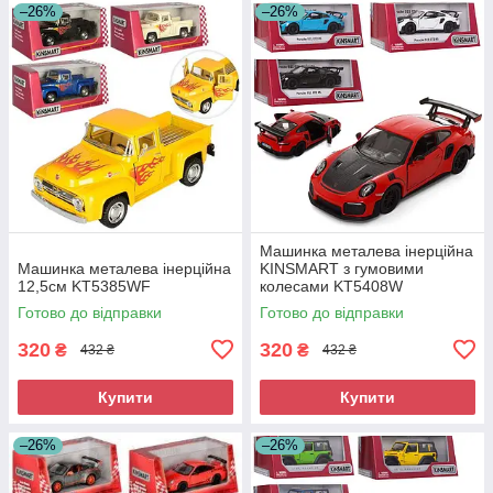
–26%
–26%
Машинка металева інерційна
Машинка металева інерційна
KINSMART з гумовими
12,5см KT5385WF
колесами KT5408W
(KT5408W)
Готово до відправки
Готово до відправки
320
320
₴
₴
432 ₴
432 ₴
Купити
Купити
–26%
–26%