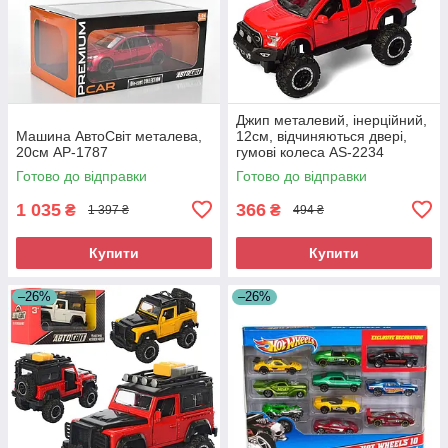
Джип металевий, інерційний,
Машина АвтоСвіт металева,
12см, відчиняються двері,
20см AP-1787
гумові колеса AS-2234
Готово до відправки
Готово до відправки
1 035
366
₴
₴
1 397 ₴
494 ₴
Купити
Купити
–26%
–26%