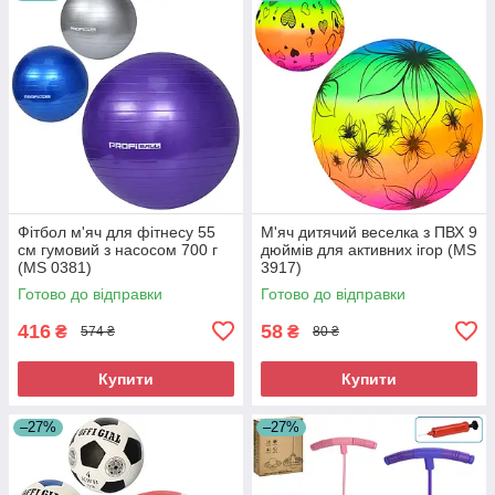
Фітбол м'яч для фітнесу 55
М'яч дитячий веселка з ПВХ 9
см гумовий з насосом 700 г
дюймів для активних ігор (MS
(MS 0381)
3917)
Готово до відправки
Готово до відправки
416
58
₴
₴
574 ₴
80 ₴
Купити
Купити
–27%
–27%