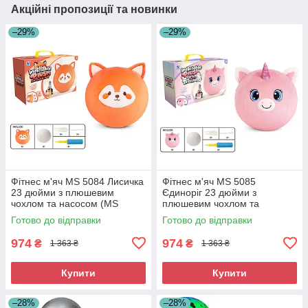
Акційні пропозиції та новинки
–29%
–29%
Фітнес м'яч MS 5084 Лисичка
Фітнес м'яч MS 5085
23 дюйми з плюшевим
Єдиноріг 23 дюйми з
чохлом та насосом (MS
плюшевим чохлом та
5084)
насосом (MS 5085)
Готово до відправки
Готово до відправки
974
974
₴
₴
1 363 ₴
1 363 ₴
Купити
Купити
–28%
–28%