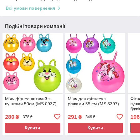
Всі умови повернення
Подібні товари компанії
М'яч фітнес дитячий з
М’яч для фітнесу з
Фітн
вушками 50см (MS 0937)
ріжками 55 см (MS 3397)
вушк
бджі
280
291
196
₴
₴
378 ₴
349 ₴
Купити
Купити