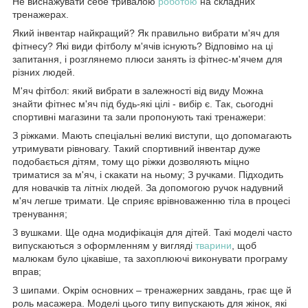
Не виснажувати себе тривалою
роботою
на складних
тренажерах.
Який інвентар найкращий? Як правильно вибрати м'яч для
фітнесу? Які види фітболу м'ячів існують? Відповімо на ці
запитання, і розглянемо плюси занять із фітнес-м'ячем для
різних людей.
М'яч фітбол: який вибрати в залежності від виду Можна
знайти фітнес м'яч під будь-які цілі - вибір є. Так, сьогодні
спортивні магазини та зали пропонують такі тренажери:
З ріжками. Мають спеціальні великі виступи, що допомагають
утримувати рівновагу. Такий спортивний інвентар дуже
подобається дітям, тому що ріжки дозволяють міцно
триматися за м'яч, і скакати на ньому; З ручками. Підходить
для новачків та літніх людей. За допомогою ручок надувний
м'яч легше тримати. Це сприяє врівноваженню тіла в процесі
тренування;
З вушками. Ще одна модифікація для дітей. Такі моделі часто
випускаються з оформленням у вигляді
тварини
, щоб
малюкам було цікавіше, та захоплюючі виконувати програму
вправ;
З шипами. Окрім основних – тренажерних завдань, грає ще й
роль масажера. Моделі цього типу випускають для жінок, які