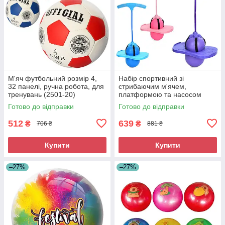
М'яч футбольний розмір 4,
Набір спортивний зі
32 панелі, ручна робота, для
стрибаючим м'ячем,
тренувань (2501-20)
платформою та насосом
Jumper (MS 4425)
Готово до відправки
Готово до відправки
512
639
₴
₴
706 ₴
881 ₴
Купити
Купити
–27%
–27%