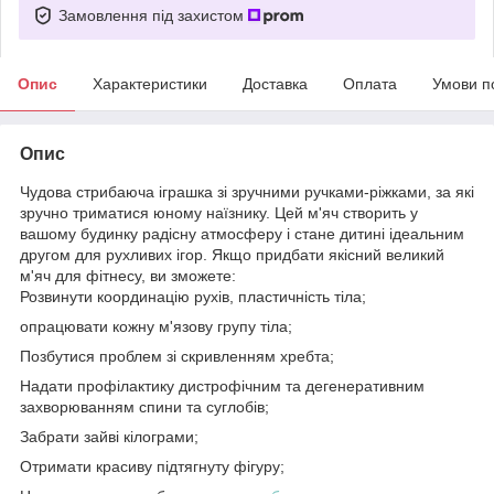
Замовлення під захистом
Опис
Характеристики
Доставка
Оплата
Умови п
Опис
Чудова стрибаюча іграшка зі зручними ручками-ріжками, за які
зручно триматися юному наїзнику. Цей м'яч створить у
вашому будинку радісну атмосферу і стане дитині ідеальним
другом для рухливих ігор. Якщо придбати якісний великий
м'яч для фітнесу, ви зможете:
Розвинути координацію рухів, пластичність тіла;
опрацювати кожну м'язову групу тіла;
Позбутися проблем зі скривленням хребта;
Надати профілактику дистрофічним та дегенеративним
захворюванням спини та суглобів;
Забрати зайві кілограми;
Отримати красиву підтягнуту фігуру;