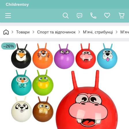
Childrentoy
Товари
Спорт та відпочинок
М'ячі, стрибунці
М'яч
–26%