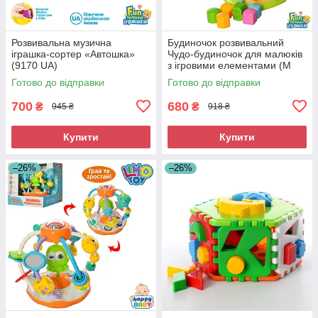
Розвивальна музична
Будиночок розвивальний
іграшка-сортер «Автошка»
Чудо-будиночок для малюків
(9170 UA)
з ігровими елементами (M
0001 U/R)
Готово до відправки
Готово до відправки
700
680
₴
₴
945 ₴
918 ₴
Купити
Купити
–26%
–26%