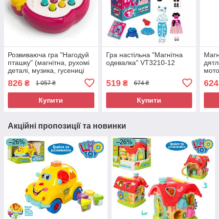
Розвиваюча гра "Нагодуй
Гра настільна "Магнітна
Магн
пташку" (магнітна, рухомі
одевалка" VT3210-12
дятл
деталі, музика, гусениці
мото
12шт) 6958A
826
519
624
₴
₴
1 057 ₴
674 ₴
Купити
Купити
Акційні пропозиції та новинки
–26%
–26%