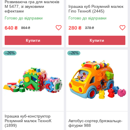
Розвиваюча гра для малюків
M 5477, зі звуковими
Іграшка куб Розумний малюк
ефектами
Гіпо ТехноК (2445)
Готово до відправки
Готово до відправки
640
280
₴
₴
864 ₴
378 ₴
Купити
Купити
–26%
–26%
Іграшка куб-конструктор
Розумний малюк ТехноК
Автобус-сортер,брязкальце-
(1899)
фігурки 988