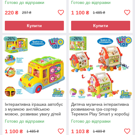
Готово до відправки
Готово до відправки
220
1 100
₴
₴
297 ₴
1 485 ₴
Купити
Купити
–26%
–26%
Інтерактивна іграшка автобус
Дитяча музична інтерактивна
з музикою англійською
розвиваюча гра-сортер
мовою, розвиває увагу дітей
Теремок Play Smart у коробці
(796)
Готово до відправки
Готово до відправки
1 100
1 103
₴
₴
1 485 ₴
1 489 ₴