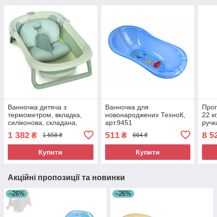
Ванночка дитяча з
Ванночка для
Прог
термометром, вкладка,
новонароджених ТехноК,
22 к
силіконова, складана,
арт.9451
ручк
розмір 78,3×49,3×20,5 см,
1192
1 382
511
8 5
₴
₴
1 658 ₴
664 ₴
зелена (ME 1151 Pale
Green)
Купити
Купити
Акційні пропозиції та новинки
–26%
–26%