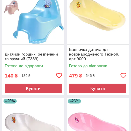
Ванночка дитяча для
Дитячий горщик, безпечний
новонародженого ТехноК,
та зручний (7389)
арт 9000
Готово до відправки
Готово до відправки
140
479
₴
₴
189 ₴
646 ₴
Купити
Купити
–26%
–26%