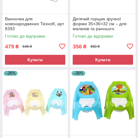
Ванночка для
Дитячий горщик зручної
новонароджених ТехноК, арт
форми 35×36×32 см – для
8393
малюків та раннього
привчання (5156)
Готово до відправки
Готово до відправки
479
356
₴
₴
646 ₴
480 ₴
Купити
Купити
–26%
–26%