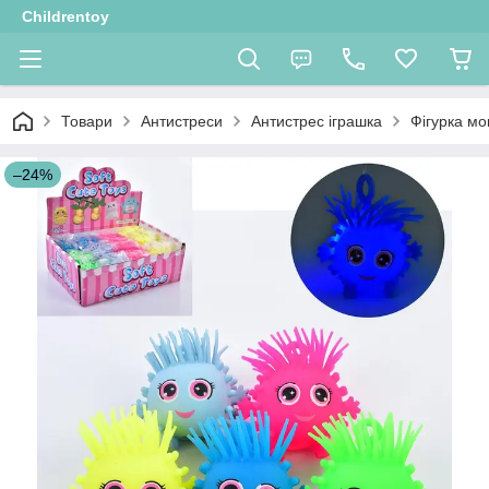
Childrentoy
Товари
Антистреси
Антистрес іграшка
Фігурка мо
–24%