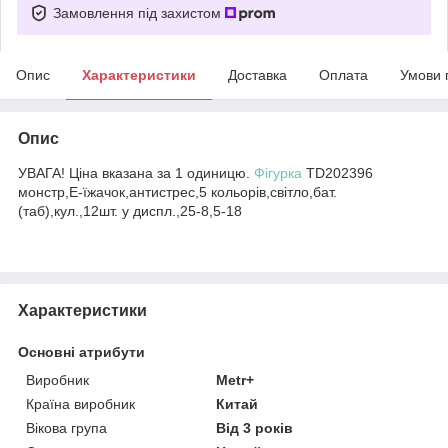
Замовлення під захистом
Опис
Характеристики
Доставка
Оплата
Умови 
Опис
УВАГА! Ціна вказана за 1 одиницю.
Фігурка
TD202396
монстр,Е-їжачок,антистрес,5 кольорів,світло,бат.
(таб),кул.,12шт. у диспл.,25-8,5-18
Характеристики
Основні атрибути
Виробник
Metr+
Країна виробник
Китай
Вікова група
Від 3 років