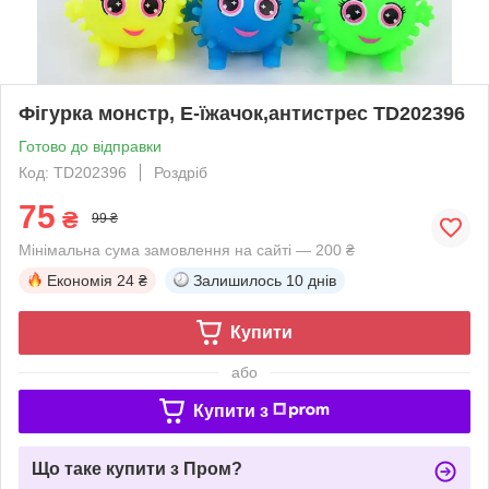
Фігурка монстр, Е-їжачок,антистрес TD202396
Готово до відправки
Код: TD202396
Роздріб
75
₴
99 ₴
Мінімальна сума замовлення на сайті — 200 ₴
Економія
24 ₴
Залишилось
10 днів
Купити
або
Купити з
Що таке купити з Пром?