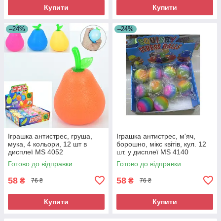
Купити
Купити
–24%
–24%
Іграшка антистрес, груша,
Іграшка антистрес, м'яч,
мука, 4 кольори, 12 шт в
борошно, мікс квітів, кул. 12
дисплеї MS 4052
шт. у дисплеї MS 4140
Готово до відправки
Готово до відправки
58
58
₴
₴
76 ₴
76 ₴
Купити
Купити