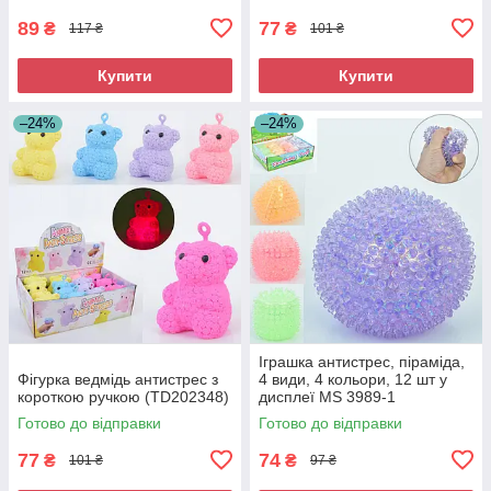
89
77
₴
₴
117 ₴
101 ₴
Купити
Купити
–24%
–24%
Іграшка антистрес, піраміда,
Фігурка ведмідь антистрес з
4 види, 4 кольори, 12 шт у
короткою ручкою (TD202348)
дисплеї MS 3989-1
Готово до відправки
Готово до відправки
77
74
₴
₴
101 ₴
97 ₴