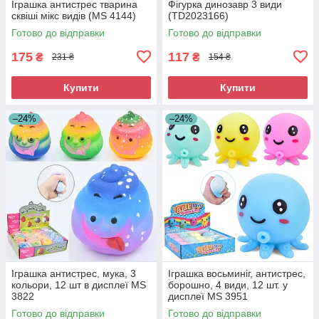
Іграшка антистрес тварина
Фігурка динозавр 3 види
сквіші мікс видів (MS 4144)
(TD2023166)
Готово до відправки
Готово до відправки
175
117
₴
₴
231 ₴
154 ₴
Купити
Купити
–24%
–24%
Іграшка антистрес, мука, 3
Іграшка восьминіг, антистрес,
кольори, 12 шт в дисплеї MS
борошно, 4 види, 12 шт. у
3822
дисплеї MS 3951
Готово до відправки
Готово до відправки