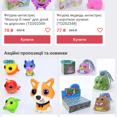
Фігурка-антистрес
Фігурка ведмідь антистрес
"Монстр Е-їжик" для дітей
з короткою ручкою
та дорослих (TD202349-
(TD202348)
50)
78
77
₴
₴
102 ₴
101 ₴
Купити
Купити
Акційні пропозиції та новинки
–24%
–24%