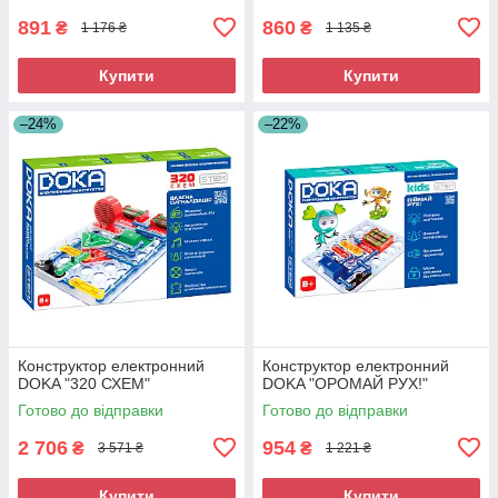
891
860
₴
₴
1 176 ₴
1 135 ₴
Купити
Купити
–24%
–22%
Конструктор електронний
Конструктор електронний
DOKA "320 СХЕМ"
DOKA "ОРОМАЙ РУХ!"
Готово до відправки
Готово до відправки
2 706
954
₴
₴
3 571 ₴
1 221 ₴
Купити
Купити