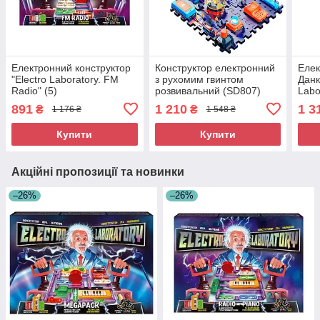
Електронний конструктор
Конструктор електронний
Елек
"Electro Laboratory. FM
з рухомим гвинтом
Данк
Radio" (5)
розвивальний (SD807)
Labo
891
1 210
1 3
₴
₴
1 176 ₴
1 548 ₴
Купити
Купити
Акційні пропозиції та новинки
–26%
–26%