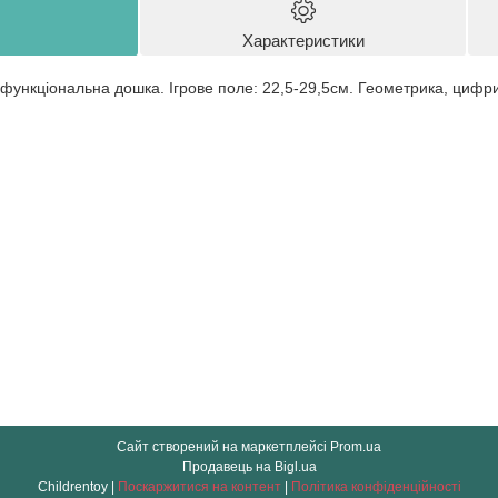
Характеристики
функціональна дошка. Ігрове поле: 22,5-29,5см. Геометрика, цифри, 
Сайт створений на маркетплейсі
Prom.ua
Продавець на Bigl.ua
Childrentoy |
Поскаржитися на контент
|
Політика конфіденційності