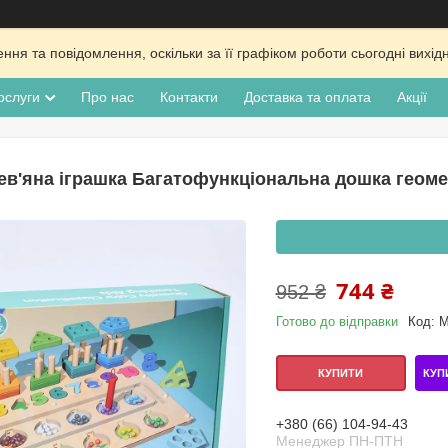
ня та повідомлення, оскільки за її графіком роботи сьогодні вих
ослуги
Про нас
Контакти
Доставка та оплата
Акції
ев'яна іграшка Багатофункціональна дошка геоме
744 ₴
952 ₴
Готово до відправки
Код:
M
КУП
КУПИТИ
+380 (66) 104-94-43
Менеджер ПН-ПТН