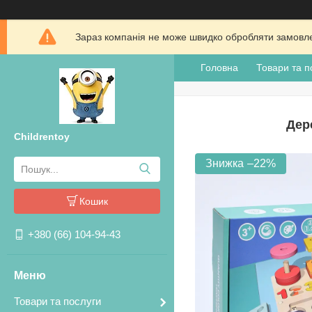
Зараз компанія не може швидко обробляти замовлен
Головна
Товари та п
Дер
Childrentoy
–22%
Кошик
+380 (66) 104-94-43
Товари та послуги