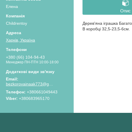
Елена
Опис
Childrentoy
Дерев'яна іграшка Багато
В коробці 32,5-23,5-6см.
Харків, Україна
+380 (66) 104-94-43
Менеджер ПН-ПТН 10:00-18:00
bezkorovainaak773@gmail.com
Телефон
+380661049443
Viber
+380683965170