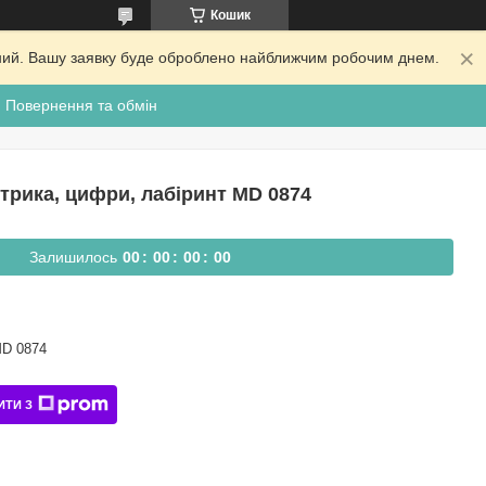
Кошик
ідний. Вашу заявку буде оброблено найближчим робочим днем.
Повернення та обмін
трика, цифри, лабіринт MD 0874
Залишилось
0
0
0
0
0
0
0
0
D 0874
ИТИ З