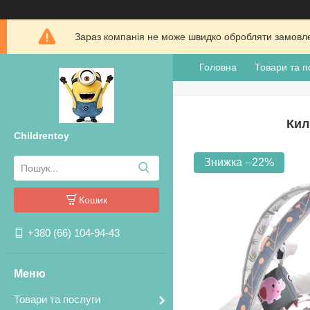
Зараз компанія не може швидко обробляти замовлен
Головна
Товари та п
Кил
Childrentoy
–22%
Кошик
+380 (66) 104-94-43
Товари та послуги