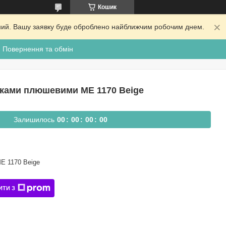
Кошик
ідний. Вашу заявку буде оброблено найближчим робочим днем.
Повернення та обмін
иками плюшевими ME 1170 Beige
Залишилось
0
0
0
0
0
0
0
0
E 1170 Beige
ИТИ З