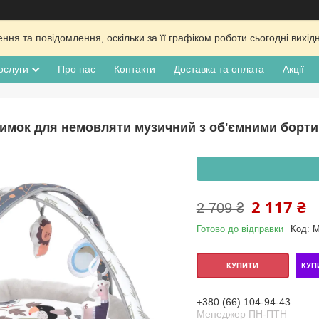
ня та повідомлення, оскільки за її графіком роботи сьогодні вих
ослуги
Про нас
Контакти
Доставка та оплата
Акції
имок для немовляти музичний з об'ємними борт
2 117 ₴
2 709 ₴
Готово до відправки
Код:
M
КУП
КУПИТИ
+380 (66) 104-94-43
Менеджер ПН-ПТН