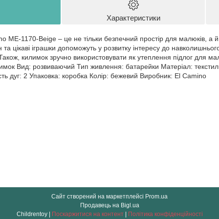
Характеристики
o ME-1170-Beige – це не тільки безпечний простір для малюків, а й
 та цікаві іграшки допоможуть у розвитку інтересу до навколишнього
. Також, килимок зручно використовувати як утеплення підлог для ма
имок Вид: розвиваючий Тип живлення: батарейки Матеріал: текстиль
ькість дуг: 2 Упаковка: коробка Колір: бежевий Виробник: El Camino
Сайт створений на маркетплейсі
Prom.ua
Продавець на Bigl.ua
Childrentoy |
Поскаржитися на контент
|
Політика конфіденційності