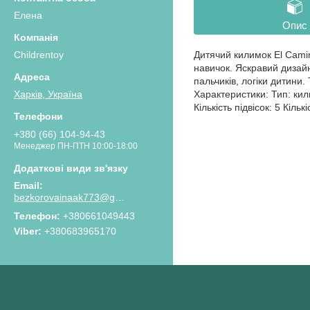
Елена
Опис
Childrentoy
Дитячий килимок El Camin
навичок. Яскравий дизайн
пальчиків, логіки дитини
Характеристики: Тип: кил
Харків, Україна
Кількість підвісок: 5 Кіл
+380 (66) 104-94-43
Менеджер ПН-ПТН 10:00-18:00
bezkorovainaak773@gmail.com
Телефон
+380661049443
Viber
+380683965170