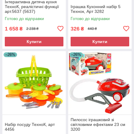
Інтерактивна дитяча кухня
ТехноК, реалістичні функції
Іграшка Кухонний набір 5
арт.5637 (5637)
Технок, Арт 3282
Готово до відправки
Готово до відправки
1 658
326
₴
₴
2 238 ₴
440 ₴
Купити
Купити
–26%
–26%
Пилосос іграшковий зі
Набір посуду ТехноК, арт
світловими ефектами 23 см
4456
3200