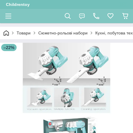
Childrentoy
Товари
Сюжетно-рольові набори
Кухні, побутова тех
–22%