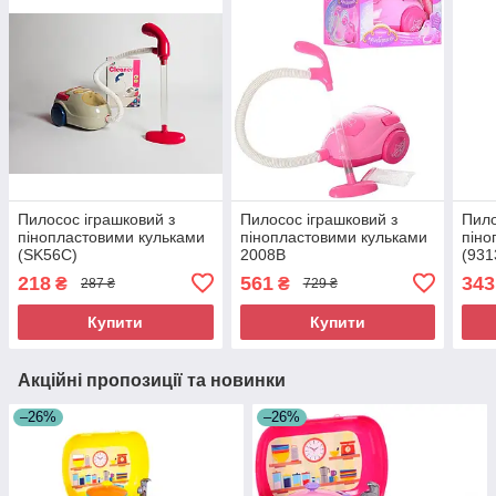
Пилосос іграшковий з
Пилосос іграшковий з
Пило
пінопластовими кульками
пінопластовими кульками
піно
(SK56C)
2008B
(931
218
561
343
₴
₴
287 ₴
729 ₴
Купити
Купити
Акційні пропозиції та новинки
–26%
–26%