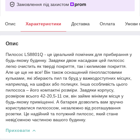
Замовлення під захистом
Опис
Характеристики
Доставка
Оплата
Умови 
Опис
Пилосос LS8801Q - це ідеальний помічник для прибирання у
будь-якому будинку. Завдяки двом насадкам цей пилосос
легко очистить як тверді покриття, так і килимове покриття.
Але це ще не все! Він також оснащений пінопластовими
кульками, які збирають пил та бруд у важкодоступних місцях,
наприклад, на шафах або полицях. Інша особливість цього
пилососа – його компактні розміри. Завдяки корпусу,
розміром всього 42-20,5-11 см, він займе мінімум місця у
будь-якому приміщенні. А батарея дозволить вам зручно
користуватися пилососом, незалежно від розташування
розетки. Це надійний та потужний пилосос, який стане
невід'ємною частиною вашого будинку.
Приховати