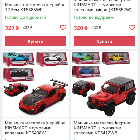
Машинка металева інерційна
KINSMART із гумовими
12,5см KT5385WF
колесами, міцна (KT5352W)
Готово до відправки
Готово до відправки
320
320
₴
₴
432 ₴
432 ₴
Купити
Купити
–26%
–26%
Машинка металева інерційна
Машинка металева інертна
KINSMART з гумовими
KINSMART із гумовими
колесами KT5408W
колесами KT5412WB
(KT5408W)