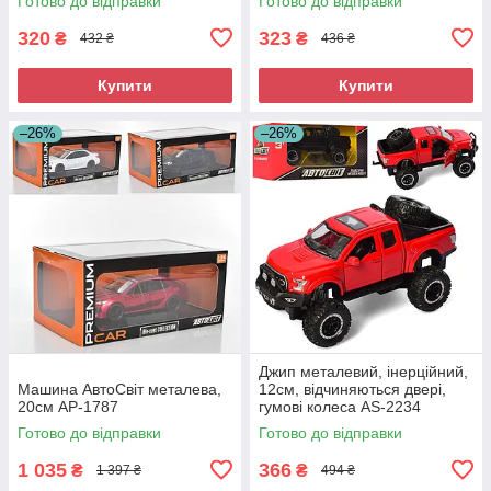
Готово до відправки
Готово до відправки
320
323
₴
₴
432 ₴
436 ₴
Купити
Купити
–26%
–26%
Джип металевий, інерційний,
Машина АвтоСвіт металева,
12см, відчиняються двері,
20см AP-1787
гумові колеса AS-2234
Готово до відправки
Готово до відправки
1 035
366
₴
₴
1 397 ₴
494 ₴