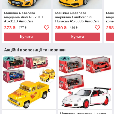
Машина металева
Машина металева
Маш
інерційна Audi R8 2019
інерційна Lamborghini
інер
AS-3113 АвтоСвіт
Huracan AS-3096 АвтоСвіт
коле
Авто
373
380
288
₴
₴
477 ₴
486 ₴
Pan
Купити
Купити
Акційні пропозиції та новинки
–26%
–26%
Машинка металева інертна