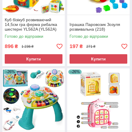
Куб бізікуб розвиваючий
14,5см гра ферма рибалка
Іграшка Паровозик Зозуля
шестерні YL562A (YL562A)
розвивальна (218)
Готово до відправки
Готово до відправки
896
197
₴
₴
1 236 ₴
271 ₴
Купити
Купити
–26%
–26%