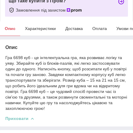
Що таке купити з Пром?
Замовлення під захистом
Опис
Характеристики
Доставка
Оплата
Умови п
Опис
Гра 6698 куб - це інтелектуальна гра, яка розвиває логіку та
уяву. Збирайте куб із блоків-пазлів, які легко застосовувати
один до одного. Натисніть кнопку, щоб розсипати куб у повітрі
та почати гру заново. Завдяки компактному корпусу куб легко
транспортувати та зберігати. Розмір куба – 15 на 21 на 15 см,
що робить його ідеальним для гри вдома чи на відкритому
повітрі. Гра 6698 куб – це чудовий спосіб провести час із
сім'єю та друзями, а також розвинути своментальні та моторні
навички. Купуйте цю гру та насолоджуйтесь цікавою та
захоплюючою грою!
Приховати