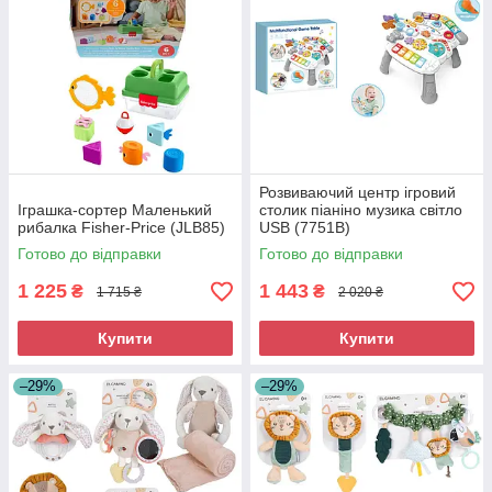
Розвиваючий центр ігровий
Іграшка-сортер Маленький
столик піаніно музика світло
рибалка Fisher-Price (JLB85)
USB (7751B)
Готово до відправки
Готово до відправки
1 225
1 443
₴
₴
1 715 ₴
2 020 ₴
Купити
Купити
–29%
–29%