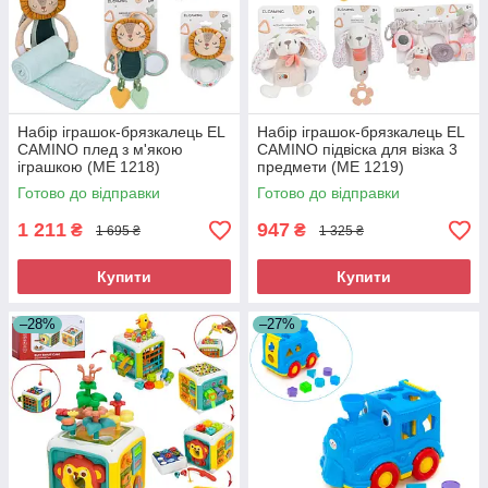
Набір іграшок-брязкалець EL
Набір іграшок-брязкалець EL
CAMINO плед з м'якою
CAMINO підвіска для візка 3
іграшкою (ME 1218)
предмети (ME 1219)
Готово до відправки
Готово до відправки
1 211
947
₴
₴
1 695 ₴
1 325 ₴
Купити
Купити
–28%
–27%