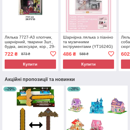
Лялька 7727-A3 хлопчик,
Шарнірна лялька з піаніно
Ляль
шарнірний, тварини 3шт.,
та музичними
соба
будка, аксесуари, кор., 29-
інструментами (YT1624G)
сюрп
33-9 см.
722
486
602
₴
₴
873 ₴
588 ₴
Купити
Купити
Акційні пропозиції та новинки
–29%
–28%