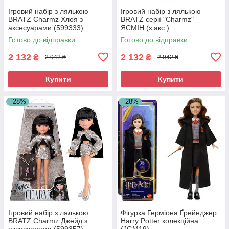
Ігровий набір з лялькою
Ігровий набір з лялькою
BRATZ Charmz Хлоя з
BRATZ серії "Charmz" –
аксесуарами (599333)
ЯСМІН (з акс.)
Готово до відправки
Готово до відправки
2 132
2 132
₴
₴
2 942 ₴
2 942 ₴
Купити
Купити
–28%
–28%
Ігровий набір з лялькою
Фігурка Герміона Ґрейнджер
BRATZ Charmz Джейд з
Harry Potter колекційна
аксесуарами (599357)
(JGM19)