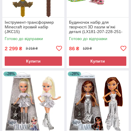
Інструмент-трансформер
Будиночок набір для
Minecraft ігровий набір
творчості 3D пазли м'які
(JKC15)
деталі (LX181-207-228-251-
27)
Готово до відправки
Готово до відправки
2 299
86
₴
₴
3 218 ₴
120 ₴
Купити
Купити
–28%
–28%