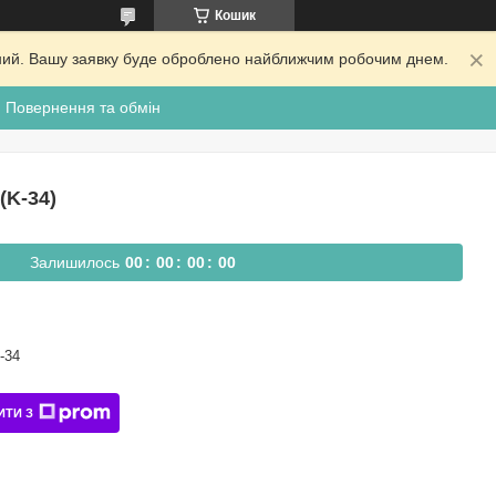
Кошик
ідний. Вашу заявку буде оброблено найближчим робочим днем.
Повернення та обмін
(K-34)
Залишилось
0
0
0
0
0
0
0
0
-34
ИТИ З