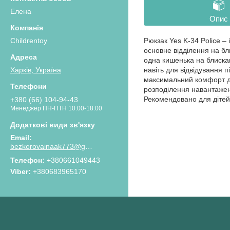
Елена
Опис
Childrentoy
Рюкзак Yes K-34 Police –
основне відділення на бл
одна кишенька на блискав
навіть для відвідування 
Харків, Україна
максимальний комфорт дит
розподілення навантаженн
Рекомендовано для дітей в
+380 (66) 104-94-43
Менеджер ПН-ПТН 10:00-18:00
bezkorovainaak773@gmail.com
Телефон
+380661049443
Viber
+380683965170