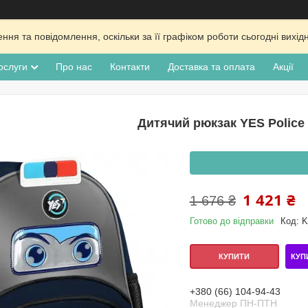
ня та повідомлення, оскільки за її графіком роботи сьогодні вих
ослуги
Про нас
Контакти
Доставка та оплата
Акції
Дитячий рюкзак YES Police 
1 421 ₴
1 676 ₴
Готово до відправки
Код:
K
КУП
КУПИТИ
+380 (66) 104-94-43
Менеджер ПН-ПТН