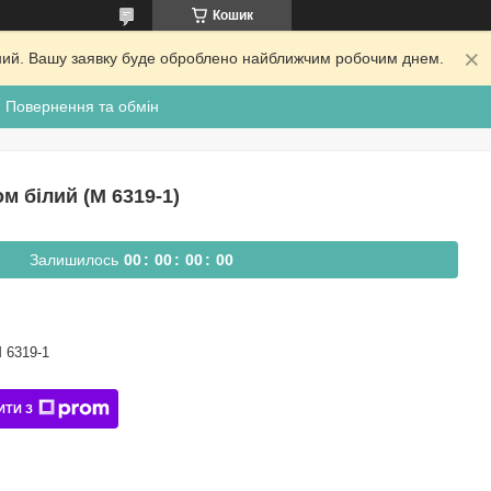
Кошик
ідний. Вашу заявку буде оброблено найближчим робочим днем.
Повернення та обмін
м білий (M 6319-1)
Залишилось
0
0
0
0
0
0
0
0
 6319-1
ИТИ З