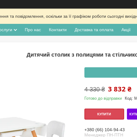
ня та повідомлення, оскільки за її графіком роботи сьогодні вих
ослуги
Про нас
Контакти
Доставка та оплата
Акції
Дитячий столик з полицями та стільчико
3 832 ₴
4 330 ₴
Готово до відправки
Код:
M
КУП
КУПИТИ
+380 (66) 104-94-43
Менеджер ПН-ПТН