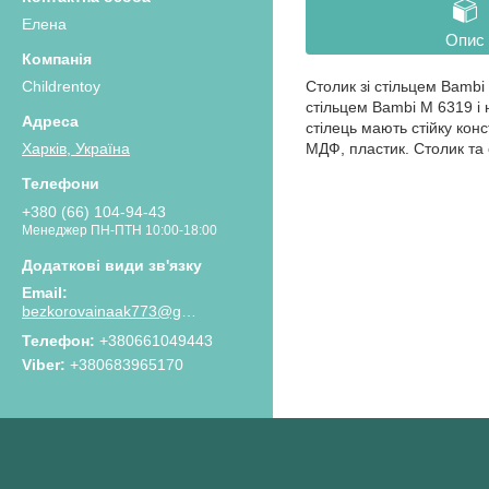
Елена
Опис
Childrentoy
Столик зі стільцем Bambi
стільцем Bambi M 6319 і 
стілець мають стійку кон
МДФ, пластик. Столик та 
Харків, Україна
+380 (66) 104-94-43
Менеджер ПН-ПТН 10:00-18:00
bezkorovainaak773@gmail.com
Телефон
+380661049443
Viber
+380683965170