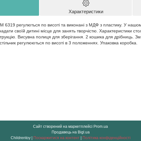
Характеристики
 M 6319 регулються по висоті та виконані з МДФ з пластику. У нашом
надати своїй дитині місце для занять творчістю. Характеристики стол
струкцію. Висувна полиця для зберігання. 2 кошика для дрібниць. З
стільчик регулюються по висоті в 3 положеннях. Упаковка коробка.
Сайт створений на маркетплейсі
Prom.ua
Продавець на Bigl.ua
Childrentoy |
Поскаржитися на контент
|
Політика конфіденційності