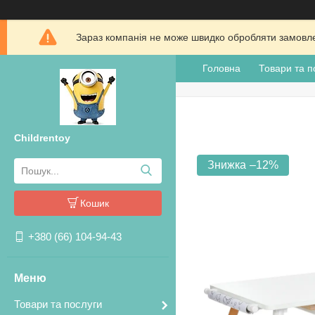
Зараз компанія не може швидко обробляти замовлен
Головна
Товари та п
Childrentoy
–12%
Кошик
+380 (66) 104-94-43
Товари та послуги