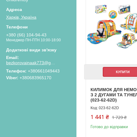
Харків, Україна
+380 (66) 104-94-43
Менеджер ПН-ПТН 10:00-18:00
bezkorovainaak773@gmail.com
Телефон
+380661049443
КУПИТИ
Viber
+380683965170
КИЛИМОК ДЛЯ НЕМ
З 2 ДУГАМИ ТА ТУНЕ
(023-62-62D)
023-62-62D
1 441 ₴
1 729 ₴
Готово до відправки