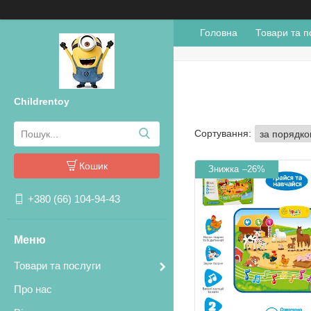
Головна
Товари та п
Childrentoy
Кошик
–26%
+380 (66) 104-94-43
Товари та послуги
Про нас