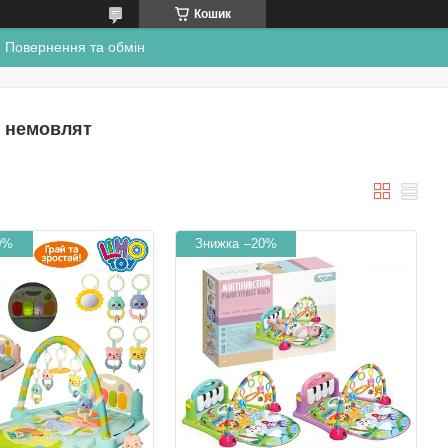
Кошик
Повернення та обмін
я немовлят
0%
–20%