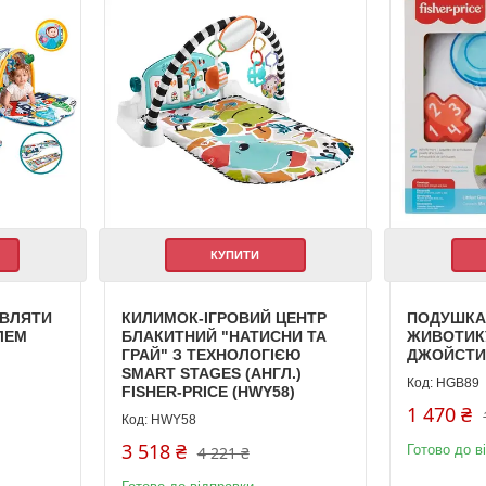
КУПИТИ
ОВЛЯТИ
КИЛИМОК-ІГРОВИЙ ЦЕНТР
ПОДУШКА 
ЛЕМ
БЛАКИТНИЙ "НАТИСНИ ТА
ЖИВОТИК
ГРАЙ" З ТЕХНОЛОГІЄЮ
ДЖОЙСТИК
SMART STAGES (АНГЛ.)
HGB89
FISHER-PRICE (HWY58)
1 470 ₴
HWY58
3 518 ₴
Готово до в
4 221 ₴