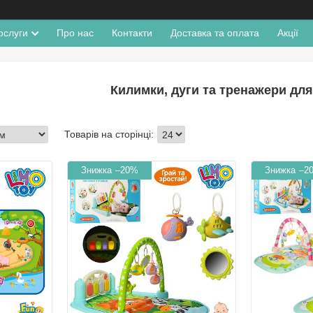
ослуги
Про нас
Контакти
Доставка та оплата
Акції
Килимки, дуги та тренажери дл
–20%
–2