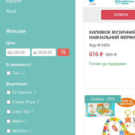
Відгуки
Акції
КУПИТИ
Фільтри
КИЛИМОК МУЗИЧНИ
НАВЧАЛЬНИЙ ФЕРМА
Ціна
M 3455
616 ₴
831 ₴
Готово до відправки
В наявності
Так
41
Виробник
El Camino
3
–20%
Fisher Price
2
Limo Toy
3
Metr+
1
WinGun
1