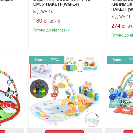
СМ, У ПАКЕТІ (WM-14)
КИЛИМОК, 
ПАКЕТІ (W
WM-14
WM-11
180 ₴
207 ₴
274 ₴
31
Готово до відправки
Готово до в
–22%
–2