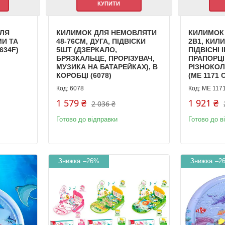
КУПИТИ
ДЛЯ
КИЛИМОК ДЛЯ НЕМОВЛЯТИ
КИЛИМОК
МИ ТА
48-76СМ, ДУГА, ПІДВІСКИ
2В1, КИЛ
634F)
5ШТ (ДЗЕРКАЛО,
ПІДВІСНІ 
БРЯЗКАЛЬЦЕ, ПРОРІЗУВАЧ,
ПРАПОРЦІ,
МУЗИКА НА БАТАРЕЙКАХ), В
РІЗНОКО
КОРОБЦІ (6078)
(ME 1171 
6078
ME 1171
1 579 ₴
1 921 ₴
2 036 ₴
Готово до відправки
Готово до в
–26%
–2