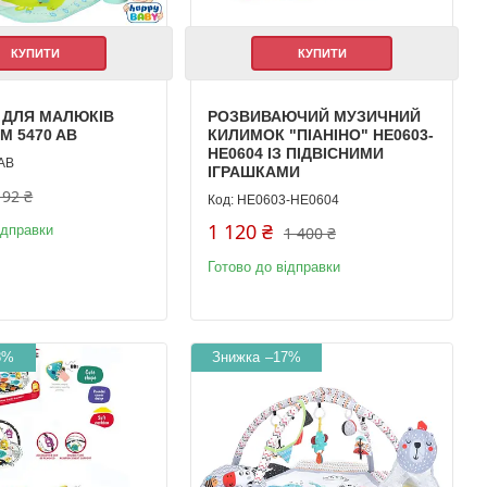
КУПИТИ
КУПИТИ
 ДЛЯ МАЛЮКІВ
РОЗВИВАЮЧИЙ МУЗИЧНИЙ
M 5470 AB
КИЛИМОК "ПІАНІНО" HE0603-
HE0604 ІЗ ПІДВІСНИМИ
 AB
ІГРАШКАМИ
192 ₴
HE0603-HE0604
1 120 ₴
ідправки
1 400 ₴
Готово до відправки
8%
–17%