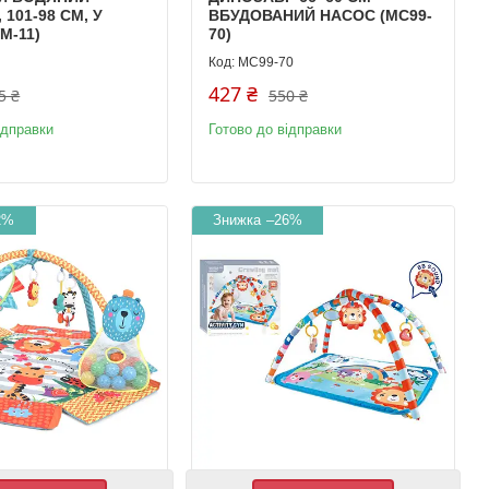
101-98 СМ, У
ВБУДОВАНИЙ НАСОС (MC99-
M-11)
70)
MC99-70
427 ₴
5 ₴
550 ₴
ідправки
Готово до відправки
2%
–26%