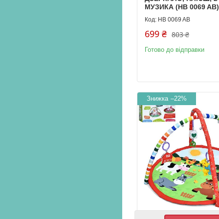
МУЗИКА (HB 0069 AB)
HB 0069 AB
699 ₴
803 ₴
Готово до відправки
–22%